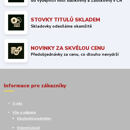
do výdejních míst Balíkovny a Zásilkovny v ČR
STOVKY TITULŮ SKLADEM
Skladovky odesíláme okamžitě
NOVINKY ZA SKVĚLOU CENU
Předobjednávky za cenu, co dlouho nevydrží
Informace pro zákazníky
O nás
Vše o nákupu
Obchodní podmínky
Vrácení zboží