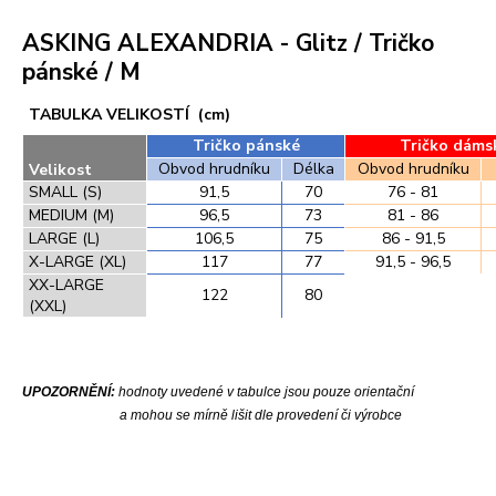
ASKING ALEXANDRIA - Glitz / Tričko
pánské / M
TABULKA VELIKOSTÍ (cm)
Tričko pánské
Tričko dáms
Obvod hrudníku
Délka
Obvod hrudníku
Velikost
SMALL (S)
91,5
70
76 - 81
MEDIUM (M)
96,5
73
81 - 86
LARGE (L)
106,5
75
86 - 91,5
X-LARGE (XL)
117
77
91,5 - 96,5
XX-LARGE
122
80
(XXL)
UPOZORNĚNÍ:
hodnoty uvedené v tabulce jsou pouze orientační
a mohou se mírně lišit dle provedení či výrobce