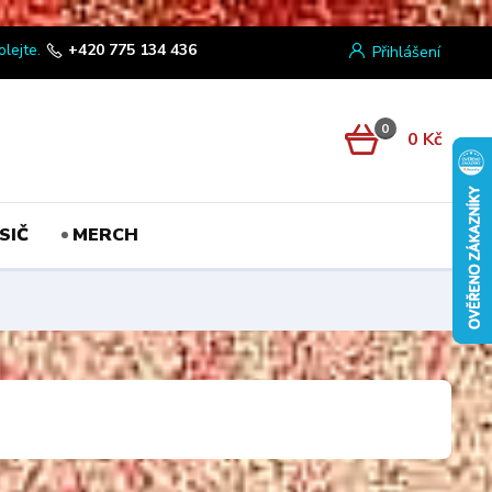
olejte.
+420 775 134 436
Přihlášení
0
0 Kč
SIČ
MERCH