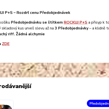
UJ P+S – Rozdrť cenu Předobjednávek
košíku
Předobjednávku se štítkem
ROCKUJ P+S
a přisyp k 
 skladový kus urveš slevu až na
3 Předobjednávky
– a klidně t
chý riff. Žádná alchymie
la
ZDE
rodávanější
Předobjedn