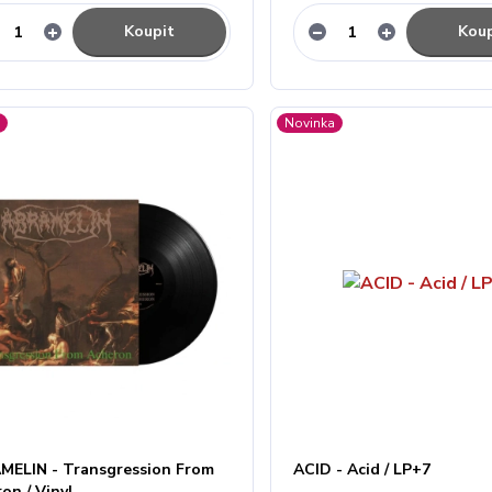
Koupit
Koup
a
Novinka
MELIN - Transgression From
ACID - Acid / LP+7
on / Vinyl