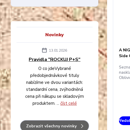
Novinky
A NI
13.01.2026
Side 
Pravidla "ROCKUJ P+S"
Sezna
O co jdeVybrané
naskl
předobjednávkové tituly
Obliv
nabízíme ve dvou variantách:
standardní cena, zvýhodněná
cena při nákupu se skladovým
produktem. ...
číst celé
Předo
Zobrazit všechny novinky