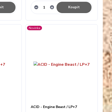
it
Koupit
Novinka
ACID - Engine Beast / LP+7