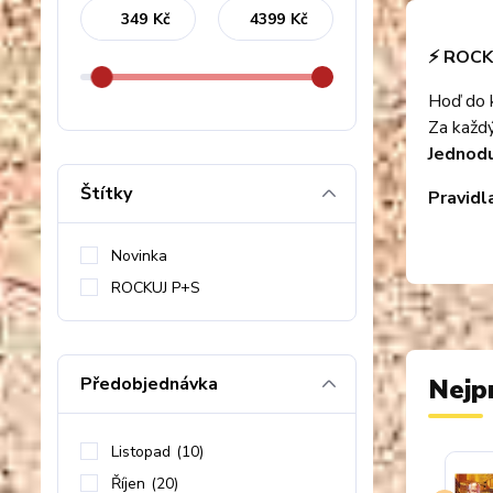
Kč
Kč
⚡️ ROCK
Hoď do 
Za každý
Jednodu
Štítky
Pravid
Novinka
ROCKUJ P+S
Předobjednávka
Nejp
Listopad
(10)
Říjen
(20)