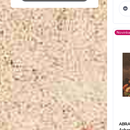
Novink
ABRA
Acher