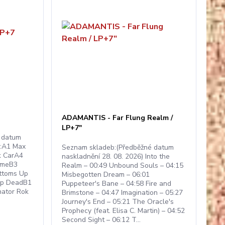
ADAMANTIS - Far Flung Realm /
LP+7"
 datum
P:A1 Max
Seznam skladeb:(Předběžné datum
k CarA4
naskladnění 28. 08. 2026) Into the
imeB3
Realm – 00:49 Unbound Souls – 04:15
ottoms Up
Misbegotten Dream – 06:01
op DeadB1
Puppeteer's Bane – 04:58 Fire and
nator Rok
Brimstone – 04:47 Imagination – 05:27
Journey's End – 05:21 The Oracle's
Prophecy (feat. Elisa C. Martin) – 04:52
Second Sight – 06:12 T...