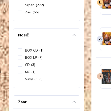
1.
Srpen
(272)
Září
(55)
Nosič
2.
BOX CD
(1)
BOX LP
(7)
CD
(3)
MC
(1)
3.
Vinyl
(353)
Žánr