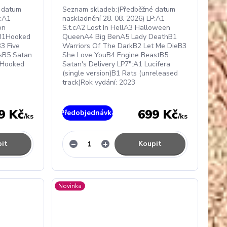
 datum
Seznam skladeb:(Předběžné datum
P:A1
naskladnění 28. 08. 2026) LP:A1
on
S.t.cA2 Lost In HellA3 Halloween
B1Hooked
QueenA4 Big BenA5 Lady DeathB1
3 Five
Warriors Of The DarkB2 Let Me DieB3
sB5 Satan
She Love YouB4 Engine BeastB5
 Hooked
Satan's Delivery LP7":A1 Lucifera
(single version)B1 Rats (unreleased
track)Rok vydání: 2023
9 Kč
699 Kč
Předobjednávka
/
ks
/
ks
it
Koupit
Novinka