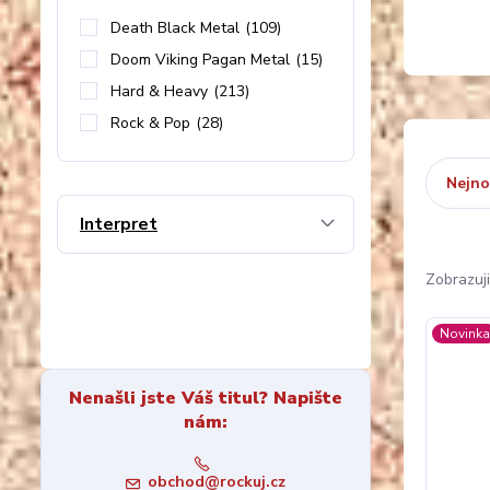
Death Black Metal
(109)
Doom Viking Pagan Metal
(15)
Hard & Heavy
(213)
Rock & Pop
(28)
Nejno
Interpret
Zobrazuj
Novink
Nenašli jste Váš titul? Napište
nám:
obchod@rockuj.cz