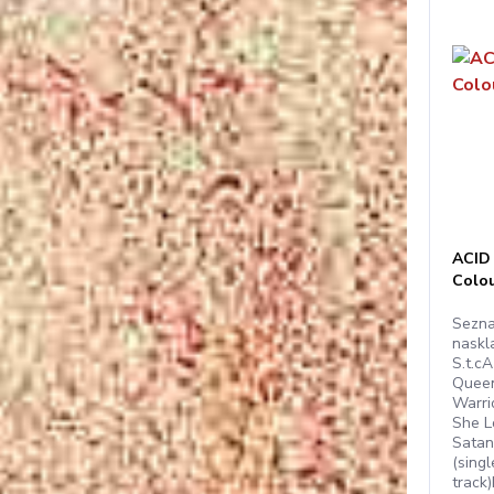
ACID 
Colou
Sezna
naskl
S.t.c
Quee
Warri
She L
Satan
(sing
track