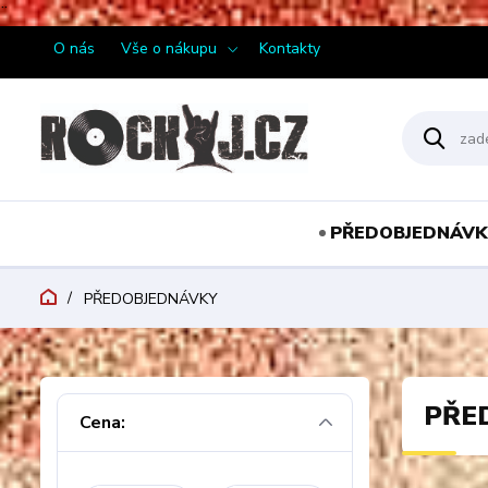
¨
O nás
Vše o nákupu
Kontakty
PŘEDOBJEDNÁVK
PŘEDOBJEDNÁVKY
PŘE
Cena: