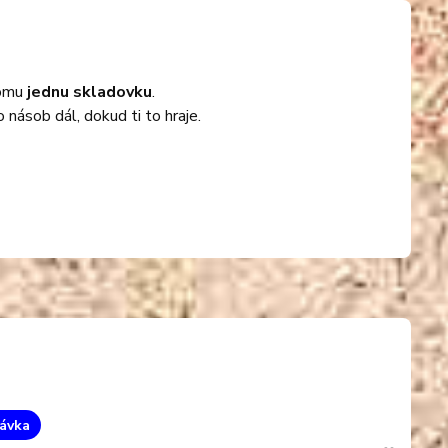
tomu
jednu skladovku
.
o násob dál, dokud ti to hraje.
ávka