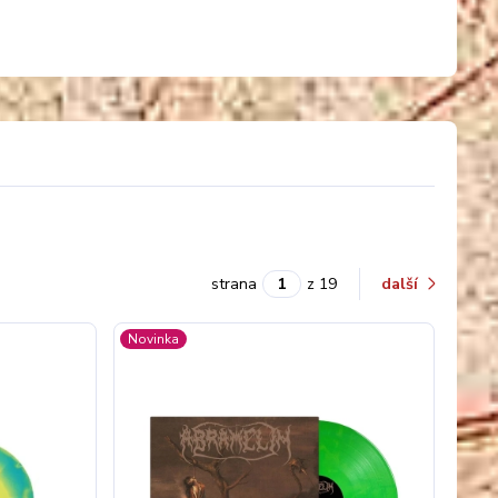
strana
z 19
další
Novinka