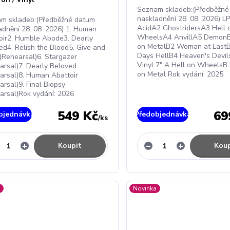
Seznam skladeb:(Předběžné
naskladnění 28. 08. 2026) L
m skladeb:(Předběžné datum
AcidA2 GhostridersA3 Hell 
adnění 28. 08. 2026) 1. Human
WheelsA4 AnvillA5 Demon
oir2. Humble Abode3. Dearly
on MetalB2 Woman at LastB
ed4. Relish the Blood5. Give and
Days HellB4 Heaven's Devil
(Rehearsal)6. Stargazer
Vinyl 7":A Hell on WheelsB
arsal)7. Dearly Beloved
on Metal Rok vydání: 2025
arsal)8. Human Abattoir
arsal)9. Final Biopsy
arsal)Rok vydání: 2026
549 Kč
69
bjednávka
Předobjednávka
/
ks
Koupit
Koup
a
Novinka