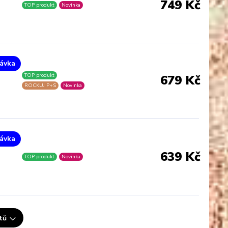
749 Kč
TOP produkt
Novinka
ávka
TOP produkt
679 Kč
ROCKUJ P+S
Novinka
ávka
639 Kč
TOP produkt
Novinka
tů