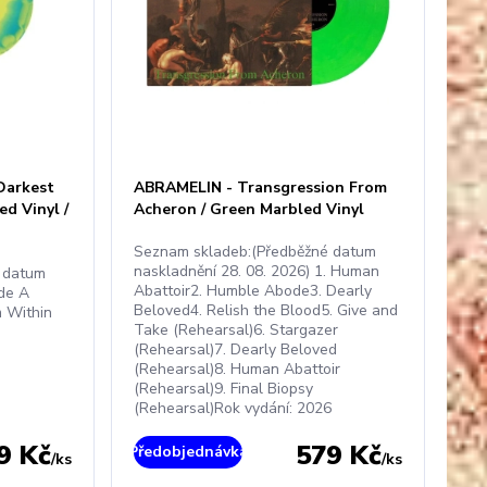
Darkest
ABRAMELIN - Transgression From
d Vinyl /
Acheron / Green Marbled Vinyl
Seznam skladeb:(Předběžné datum
naskladnění 28. 08. 2026) 1. Human
 datum
Abattoir2. Humble Abode3. Dearly
ide A
Beloved4. Relish the Blood5. Give and
m Within
Take (Rehearsal)6. Stargazer
(Rehearsal)7. Dearly Beloved
(Rehearsal)8. Human Abattoir
(Rehearsal)9. Final Biopsy
(Rehearsal)Rok vydání: 2026
9 Kč
579 Kč
Předobjednávka
/
ks
/
ks