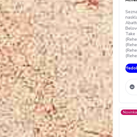
Sezna
naskl
Abatt
Belov
Take 
(Rehe
(Rehe
(Rehe
(Rehe
Předo
Novink