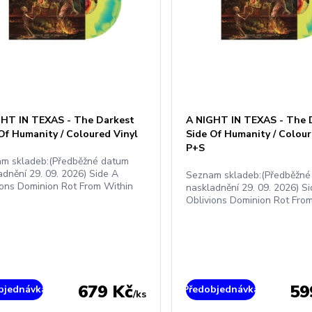
GHT IN TEXAS - The Darkest
A NIGHT IN TEXAS - The 
Of Humanity / Coloured Vinyl
Side Of Humanity / Coloure
P+S
m skladeb:(Předběžné datum
adnění 29. 09. 2026) Side A
Seznam skladeb:(Předběžné
ions Dominion Rot From Within
naskladnění 29. 09. 2026) S
Oblivions Dominion Rot Fro
679 Kč
59
bjednávka
Předobjednávka
/
ks