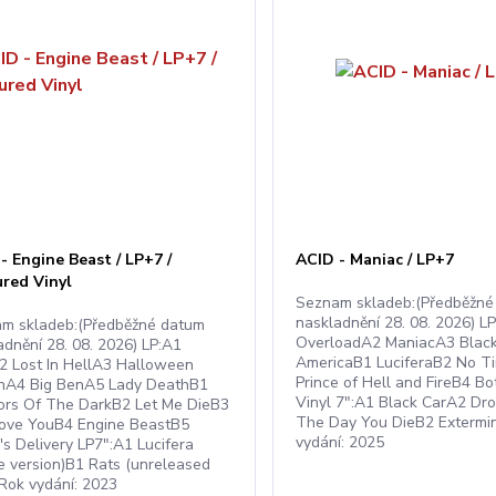
- Engine Beast / LP+7 /
ACID - Maniac / LP+7
red Vinyl
Seznam skladeb:(Předběžné
naskladnění 28. 08. 2026) L
m skladeb:(Předběžné datum
OverloadA2 ManiacA3 Blac
adnění 28. 08. 2026) LP:A1
AmericaB1 LuciferaB2 No T
A2 Lost In HellA3 Halloween
Prince of Hell and FireB4 B
nA4 Big BenA5 Lady DeathB1
Vinyl 7":A1 Black CarA2 Dr
ors Of The DarkB2 Let Me DieB3
The Day You DieB2 Extermi
ove YouB4 Engine BeastB5
vydání: 2025
's Delivery LP7":A1 Lucifera
le version)B1 Rats (unreleased
)Rok vydání: 2023