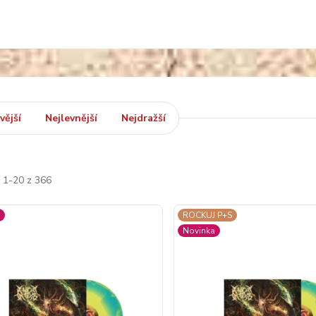
vější
Nejlevnější
Nejdražší
i 1-20 z 366
a
ROCKUJ P+S
Novinka