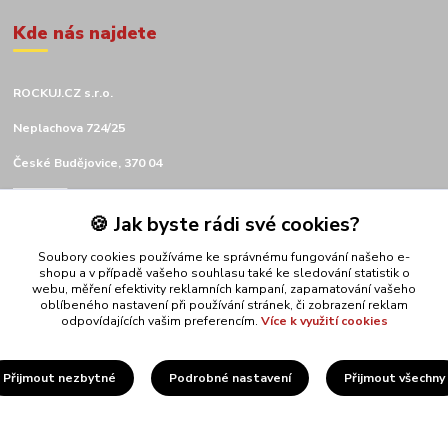
Kde nás najdete
ROCKUJ.CZ s.r.o.
Neplachova 724/25
České Budějovice, 370 04
🍪 Jak byste rádi své cookies?
Soubory cookies používáme ke správnému fungování našeho e-
shopu a v případě vašeho souhlasu také ke sledování statistik o
webu, měření efektivity reklamních kampaní, zapamatování vašeho
Kontakty
oblíbeného nastavení při používání stránek, či zobrazení reklam
odpovídajících vašim preferencím.
Více k využití cookies
ROCKUJ.CZ
Přijmout nezbytné
Podrobné nastavení
Přijmout všechny
+420 775 134 436
obchod@rockuj.cz