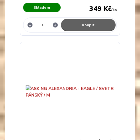
349 Kč
Skladem
/
ks
Koupit