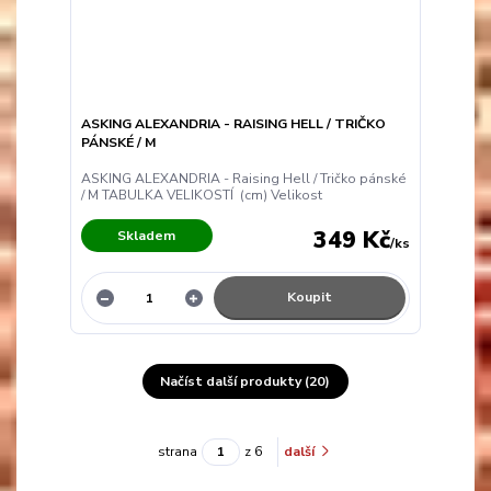
ASKING ALEXANDRIA - RAISING HELL / TRIČKO
PÁNSKÉ / M
ASKING ALEXANDRIA - Raising Hell / Tričko pánské
/ M TABULKA VELIKOSTÍ (cm) Velikost
349 Kč
Skladem
/
ks
Koupit
Načíst další produkty (20)
strana
z 6
další