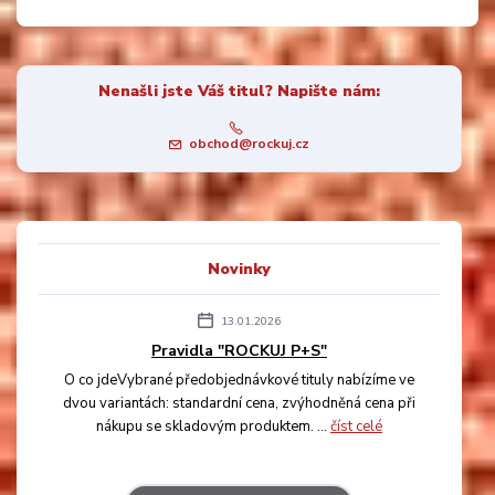
Nenašli jste Váš titul? Napište nám:
obchod@rockuj.cz
Novinky
13.01.2026
Pravidla "ROCKUJ P+S"
O co jdeVybrané předobjednávkové tituly nabízíme ve
dvou variantách: standardní cena, zvýhodněná cena při
nákupu se skladovým produktem. ...
číst celé