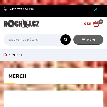
¨
+420 775 134 436
0
0 Kč
Menu
MERCH
MERCH