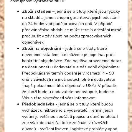
dostupnosti vybraného titulu.
Zboží skladem
– jedná se o tituly, které jsou fyzicky
na skladě a jsme schopni garantovat jejich odeslání
do 24 hodin v případě pracovních dnů. V případě
předvánočního období se může termín odeslání mírně
prodloužit v závislosti na počtu zpracovávaných
objednávek.
Zboží na objednání
– jedná se o tituly, které
nevedeme skladem, ale můžeme je objednat proti
konkrétní objednávce. Zde nejdříve provedeme dotaz
na dostupnost u dodavatele a následně objednáme.
Předpokládaný termín dodání je v rozmezí 4 - 90
dnů v závislosti na možnostech plnění dodavatele
(např. pokud musí titul objednat z USA). V případě,
že zboží bude u dodavatele nedostupné, budeme
Vás o této skutečnosti včas informovat.
Předobjednávka
- jedná se o tituly, které budou
vycházet u některého z vydavatelů. Termín jejich
vydání je většinou součástí popisu u daného titulu. I
zde však dochází často ke změnám z různýžch
důvodů - vytížení lisoven, logisitcké problémy apod.