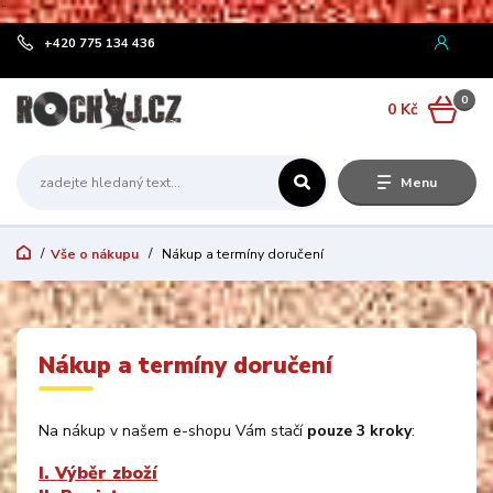
¨
+420 775 134 436
0
0 Kč
Menu
Vše o nákupu
Nákup a termíny doručení
Nákup a termíny doručení
Na nákup v našem e-shopu Vám stačí
pouze 3 kroky
:
I. Výběr zboží