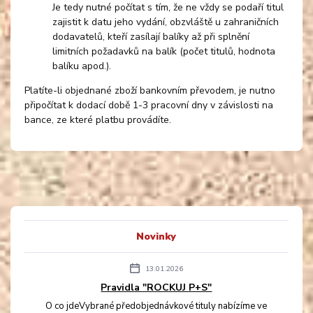
Je tedy nutné počítat s tím, že ne vždy se podaří titul
zajistit k datu jeho vydání, obzvláště u zahraničních
dodavatelů, kteří zasílají balíky až při splnění
limitních požadavků na balík (počet titulů, hodnota
balíku apod.).
Platíte-li objednané zboží bankovním převodem, je nutno
připočítat k dodací době 1-3 pracovní dny v závislosti na
bance, ze které platbu provádíte.
Novinky
13.01.2026
Pravidla "ROCKUJ P+S"
O co jdeVybrané předobjednávkové tituly nabízíme ve