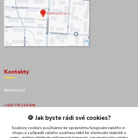
Kontakty
ROCKUJ.CZ
+420 775 134 436
🍪 Jak byste rádi své cookies?
obchod@rockuj.cz
Soubory cookies používáme ke správnému fungování našeho e-
shopu a v případě vašeho souhlasu také ke sledování statistik o
webu, měření efektivity reklamních kampaní, zapamatování vašeho