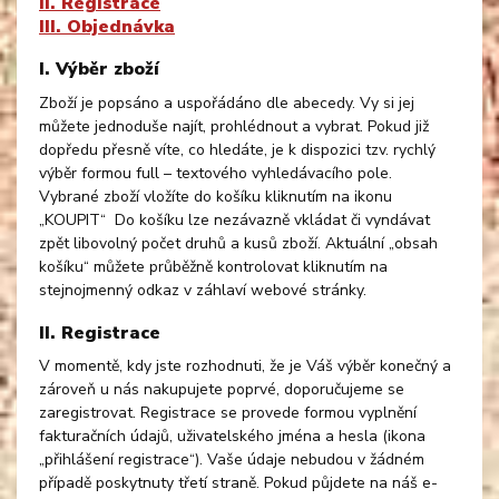
II. Registrace
III. Objednávka
I. Výběr zboží
Zboží je popsáno a uspořádáno dle abecedy. Vy si jej
můžete jednoduše najít, prohlédnout a vybrat. Pokud již
dopředu přesně víte, co hledáte, je k dispozici tzv. rychlý
výběr formou full – textového vyhledávacího pole.
Vybrané zboží vložíte do košíku kliknutím na ikonu
„KOUPIT“ Do košíku lze nezávazně vkládat či vyndávat
zpět libovolný počet druhů a kusů zboží. Aktuální „obsah
košíku“ můžete průběžně kontrolovat kliknutím na
stejnojmenný odkaz v záhlaví webové stránky.
II. Registrace
V momentě, kdy jste rozhodnuti, že je Váš výběr konečný a
zároveň u nás nakupujete poprvé, doporučujeme se
zaregistrovat. Registrace se provede formou vyplnění
fakturačních údajů, uživatelského jména a hesla (ikona
„přihlášení registrace“). Vaše údaje nebudou v žádném
případě poskytnuty třetí straně. Pokud půjdete na náš e-