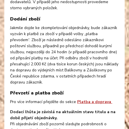
dodavatelů. V případě jeho nedostupnosti provedeme
storno vybraných položek.
Dodání zboží
Jakmile dojde ke zkompletování objednávky, bude zákazník
vyzván k platbě za zboží v případě volby „platba
převodem“. Zboží je následně odesláno zákazníkovi
poštovní službou, případně po předchozí dohodě kurýrní
službou, nejpozději do 24 hodin (v případě pracovního dne)
od připsání platby na účet. Při odběru zboží v hodnotě
přesahující 2.000 Kč (dva tisíce korun českých) jsou náklady
na dopravu do výdejních míst Balíkovny a Zásilkovny po
České republice zdarma, v ostatních případech hradí
dopravu zákazník.
Převzetí a platba zboží
Pro více informací přejděte do sekce
Platba a doprava
Dodací lhůta je závislá na aktuálním stavu titulu a na
době přijetí objednávky.
Při objednávání zboží pozorně sledujte podrobnosti o