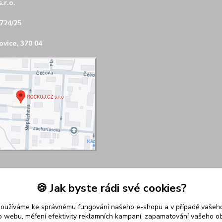
.r.o.
724/25
vice, 370 04
🍪 Jak byste rádi své cookies?
používáme ke správnému fungování našeho e-shopu a v případě vašeho
k o webu, měření efektivity reklamních kampaní, zapamatování vašeho o