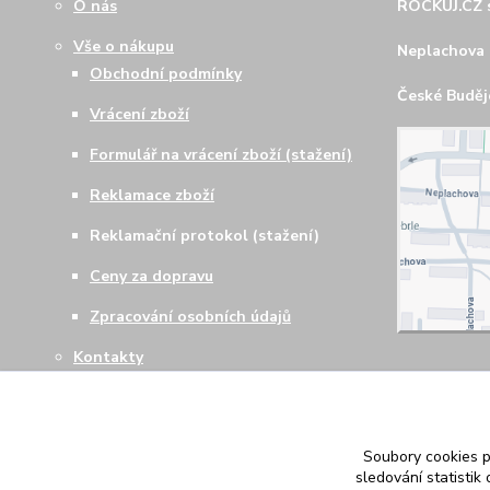
O nás
ROCKUJ.CZ s
Vše o nákupu
Neplachova 
Obchodní podmínky
České Budějo
Vrácení zboží
Formulář na vrácení zboží (stažení)
Reklamace zboží
Reklamační protokol (stažení)
Ceny za dopravu
Zpracování osobních údajů
Kontakty
Soubory cookies 
sledování statisti