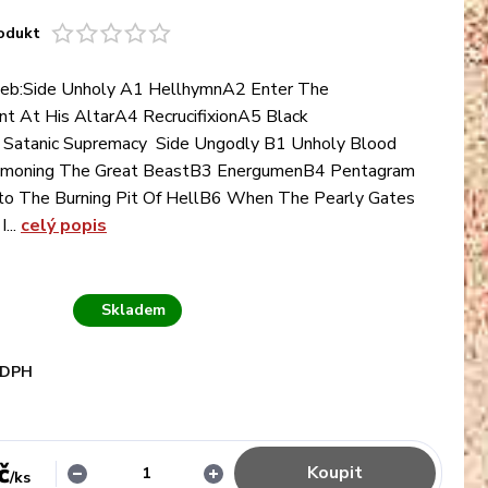
odukt
eb:Side Unholy A1 HellhymnA2 Enter The
t At His AltarA4 RecrucifixionA5 Black
 Satanic Supremacy Side Ungodly B1 Unholy Blood
mmoning The Great BeastB3 EnergumenB4 Pentagram
nto The Burning Pit Of HellB6 When The Pearly Gates
...
celý popis
Skladem
 DPH
č
Koupit
/
ks