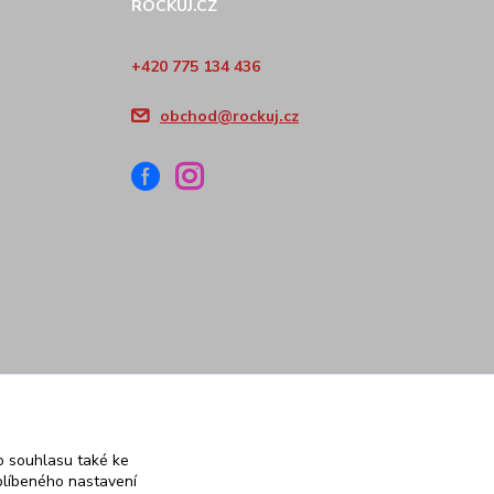
ROCKUJ.CZ
+420 775 134 436
obchod@rockuj.cz
 souhlasu také ke
blíbeného nastavení