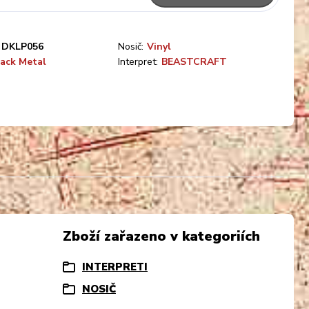
DKLP056
Nosič:
Vinyl
ack Metal
Interpret:
BEASTCRAFT
Zboží zařazeno v kategoriích
INTERPRETI
NOSIČ