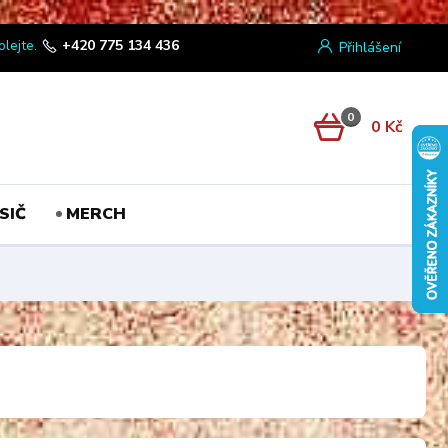
olejte.
+420 775 134 436
Přihlášení
0
0 Kč
SIČ
MERCH