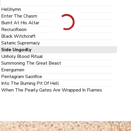
Hellhymn
Enter The Chasm
Burnt At His Altar
Recrucifixion
Black Witchcraft
Satanic Supremacy
Side Ungodly
Unholy Blood Ritual
Summoning The Great Beast
Energumen
Pentagram Sacrifice
Into The Burning Pit Of Hell
When The Pearly Gates Are Wrapped In Flames