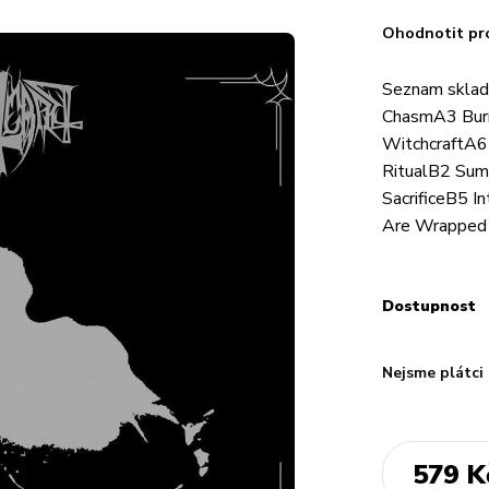
Ohodnotit pr
Seznam sklad
ChasmA3 Burn
WitchcraftA6
RitualB2 Su
SacrificeB5 I
Are Wrapped I
Dostupnost
Nejsme plátci
579 K