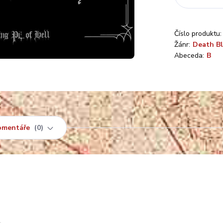
Číslo produktu:
Žánr:
Death Bl
Abeceda:
B
omentáře
0