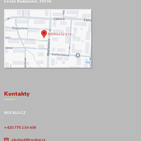
České Budějovice, 370 04
Kontakty
ROCKUJ.CZ
+420 775 134 436
obchod@rockuj.cz