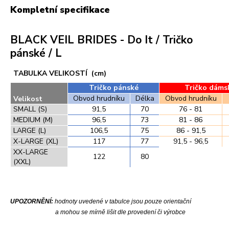
Kompletní specifikace
BLACK VEIL BRIDES - Do It / Tričko
pánské / L
TABULKA VELIKOSTÍ (cm)
Tričko pánské
Tričko dáms
Obvod hrudníku
Délka
Obvod hrudníku
Velikost
SMALL (S)
91,5
70
76 - 81
MEDIUM (M)
96,5
73
81 - 86
LARGE (L)
106,5
75
86 - 91,5
X-LARGE (XL)
117
77
91,5 - 96,5
XX-LARGE
122
80
(XXL)
UPOZORNĚNÍ:
hodnoty uvedené v tabulce jsou pouze orientační
a mohou se mírně lišit dle provedení či výrobce