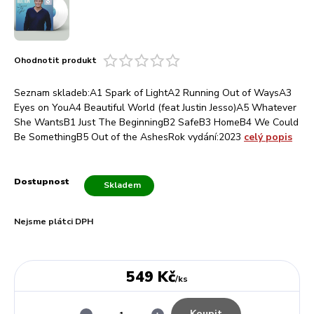
Ohodnotit produkt
Seznam skladeb:A1 Spark of LightA2 Running Out of WaysA3
Eyes on YouA4 Beautiful World (feat Justin Jesso)A5 Whatever
She WantsB1 Just The BeginningB2 SafeB3 HomeB4 We Could
Be SomethingB5 Out of the AshesRok vydání:2023
celý popis
Dostupnost
Skladem
Nejsme plátci DPH
549 Kč
/
ks
Koupit