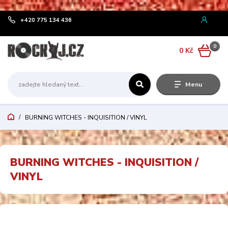
¨
+420 775 134 436
0
0 Kč
Menu
BURNING WITCHES - INQUISITION / VINYL
BURNING WITCHES - INQUISITION /
VINYL