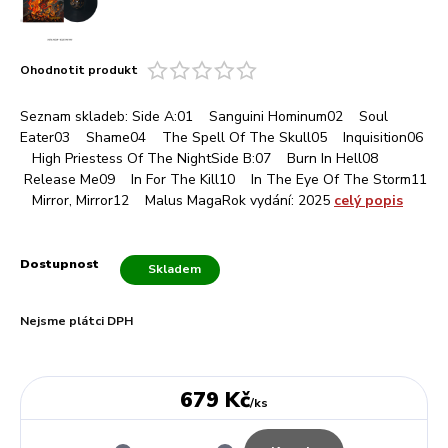
Ohodnotit produkt
Seznam skladeb: Side A:01 Sanguini Hominum02 Soul
Eater03 Shame04 The Spell Of The Skull05 Inquisition06
High Priestess Of The NightSide B:07 Burn In Hell08
Release Me09 In For The Kill10 In The Eye Of The Storm11
Mirror, Mirror12 Malus MagaRok vydání: 2025
celý popis
Dostupnost
Skladem
Nejsme plátci DPH
679 Kč
/
ks