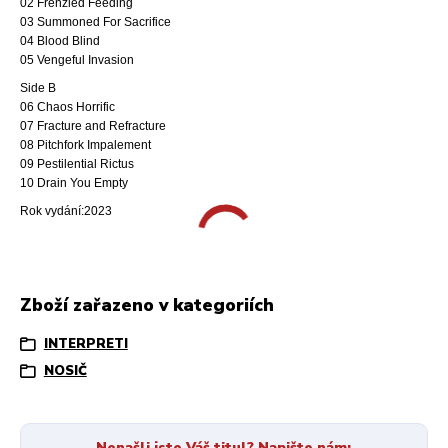
02 Frenzied Feeding
03 Summoned For Sacrifice
04 Blood Blind
05 Vengeful Invasion
Side B
06 Chaos Horrific
07 Fracture and Refracture
08 Pitchfork Impalement
09 Pestilential Rictus
10 Drain You Empty
Rok vydání:2023
Zboží zařazeno v kategoriích
INTERPRETI
NOSIČ
Nenašli jste Váš titul? Napište nám: