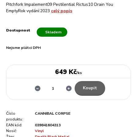
Pitchfork Impalement09 Pestilential Rictus10 Drain You
EmptyRok vydání:2023
celý popis
Dostupnost
Skladem
Nejsme plátci DPH
649 Kč
/
ks
Koupit
Číslo
CANNIBAL CORPSE
produktu:
EAN kód:
039841604313
Nosič:
Vinyl
Žánr:
Death Black Metal