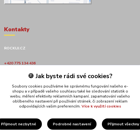
Kontakty
ROCKUJ.CZ
+420 775 134 436
🍪 Jak byste rádi své cookies?
obchod@rockuj.cz
Soubory cookies používáme ke správnému fungování našeho e-
shopu a v případě vašeho souhlasu také ke sledování statistik o
webu, měření efektivity reklamních kampaní, zapamatování vašeho
oblíbeného nastavení při používání stránek, či zobrazení reklam
odpovídajících vašim preferencím.
Více k využití cookies
Upravit sběr cookies.
Přijmout nezbytné
Podrobné nastavení
Přijmout všechny
ROCKUJ.CZ s.r.o.