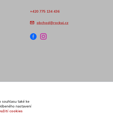
+420 775 134 436
obchod@rockuj.cz
 souhlasu také ke
blíbeného nastavení
yužití cookies