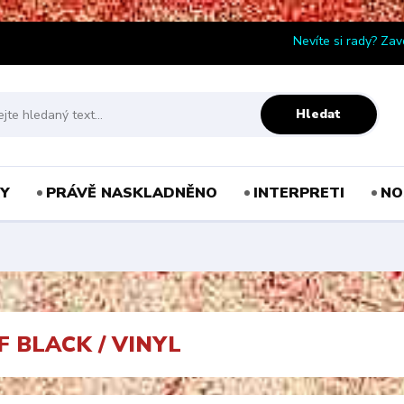
Nevíte si rady? Zav
Hledat
Y
PRÁVĚ NASKLADNĚNO
INTERPRETI
NO
 BLACK / VINYL