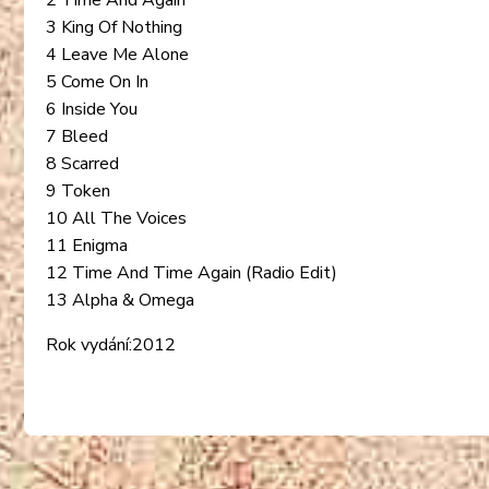
2 Time And Again
3 King Of Nothing
4 Leave Me Alone
5 Come On In
6 Inside You
7 Bleed
8 Scarred
9 Token
10 All The Voices
11 Enigma
12 Time And Time Again (Radio Edit)
13 Alpha & Omega
Rok vydání:2012