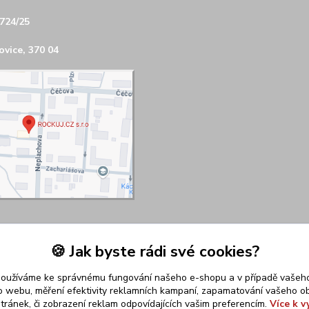
724/25
vice, 370 04
🍪 Jak byste rádi své cookies?
používáme ke správnému fungování našeho e-shopu a v případě vašeho
k o webu, měření efektivity reklamních kampaní, zapamatování vašeho o
stránek, či zobrazení reklam odpovídajících vašim preferencím.
Více k v