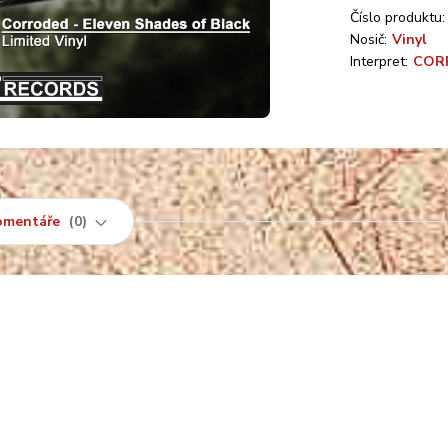
Číslo produktu:
Nosič:
Vinyl
Interpret:
COR
omentáře
0