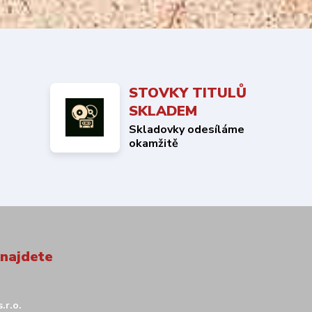
STOVKY TITULŮ
SKLADEM
Skladovky odesíláme
okamžitě
 najdete
.r.o.