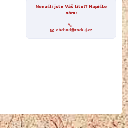
Nenašli jste Váš titul? Napište
nám:
obchod@rockuj.cz