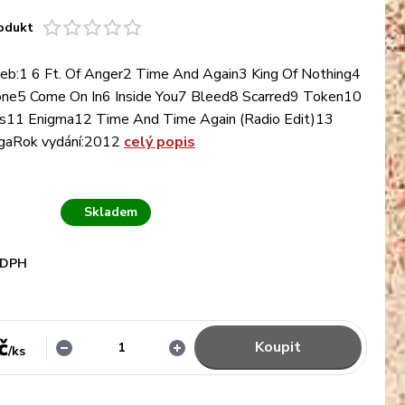
odukt
eb:1 6 Ft. Of Anger2 Time And Again3 King Of Nothing4
ne5 Come On In6 Inside You7 Bleed8 Scarred9 Token10
es11 Enigma12 Time And Time Again (Radio Edit)13
gaRok vydání:2012
celý popis
Skladem
 DPH
č
Koupit
/
ks