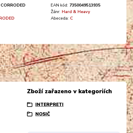
CORRODED
EAN kód:
7350049513935
Žánr:
Hard & Heavy
RODED
Abeceda:
C
Zboží zařazeno v kategoriích
INTERPRETI
NOSIČ