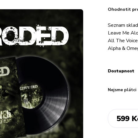
Ohodnotit pr
Seznam sklad
Leave Me Alo
All The Voic
Alpha & Ome
Dostupnost
Nejsme plátci
599 K