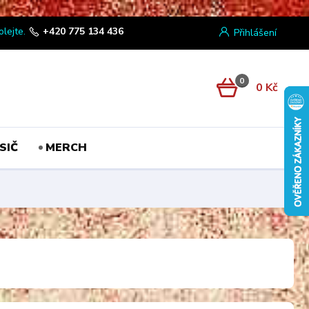
olejte.
+420 775 134 436
Přihlášení
0
0 Kč
SIČ
MERCH