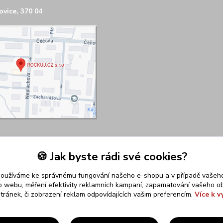
vice, 370 04
🍪 Jak byste rádi své cookies?
používáme ke správnému fungování našeho e-shopu a v případě vašeho
k o webu, měření efektivity reklamních kampaní, zapamatování vašeho o
stránek, či zobrazení reklam odpovídajících vašim preferencím.
Více k v
Upravit sběr cookies.