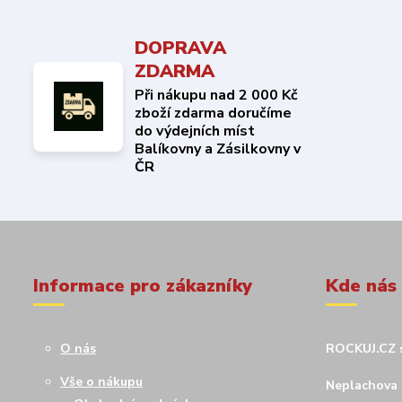
DOPRAVA
ZDARMA
Při nákupu nad 2 000 Kč
zboží zdarma doručíme
do výdejních míst
Balíkovny a Zásilkovny v
ČR
Informace pro zákazníky
Kde nás
O nás
ROCKUJ.CZ s
Vše o nákupu
Neplachova 