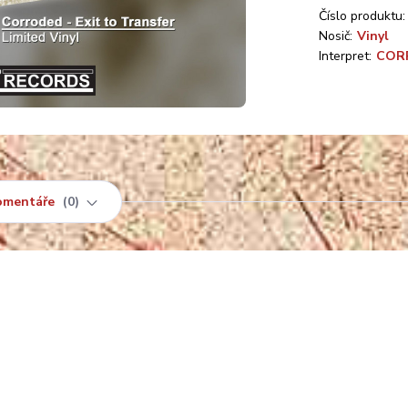
Číslo produktu:
Nosič:
Vinyl
Interpret:
COR
omentáře
0