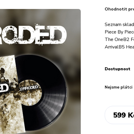
Ohodnotit pr
Seznam sklad
Piece By Pie
The OneB2 F
ArrivalB5 He
Dostupnost
Nejsme plátci
599 K