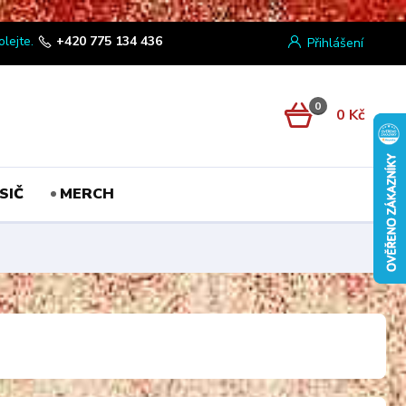
olejte.
+420 775 134 436
Přihlášení
0
0 Kč
SIČ
MERCH