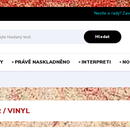
Nevíte si rady? Zav
Hledat
Y
PRÁVĚ NASKLADNĚNO
INTERPRETI
NO
 / VINYL