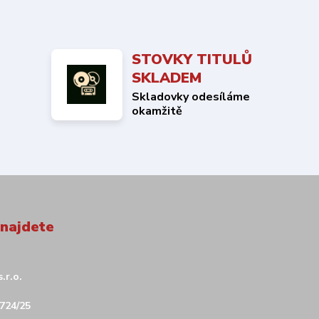
STOVKY TITULŮ
SKLADEM
Skladovky odesíláme
okamžitě
 najdete
.r.o.
724/25