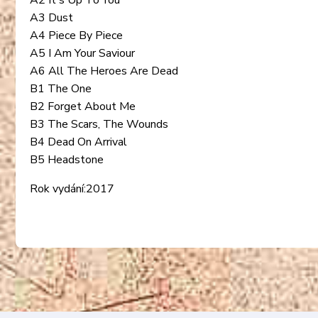
A2 It's Up To You
A3 Dust
A4 Piece By Piece
A5 I Am Your Saviour
A6 All The Heroes Are Dead
B1 The One
B2 Forget About Me
B3 The Scars, The Wounds
B4 Dead On Arrival
B5 Headstone
Rok vydání:2017