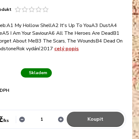
odukt
eb:A1 My Hollow ShellA2 It's Up To YouA3 DustA4
ceA5 I Am Your SaviourA6 All The Heroes Are DeadB1
orget About MeB3 The Scars, The WoundsB4 Dead On
adstoneRok vydání:2017
celý popis
Skladem
 DPH
č
Koupit
/
ks