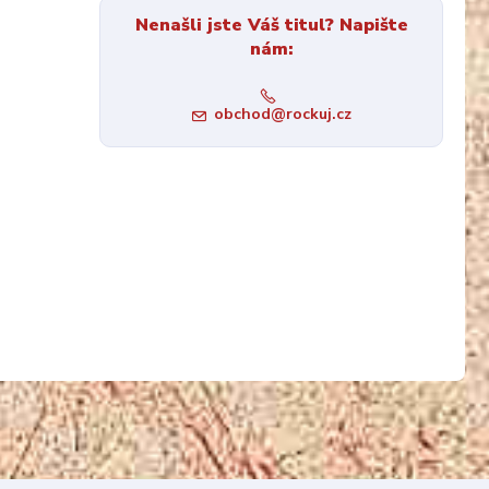
Nenašli jste Váš titul? Napište
nám:
obchod@rockuj.cz