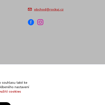
obchod@rockuj.cz
 souhlasu také ke
blíbeného nastavení
yužití cookies