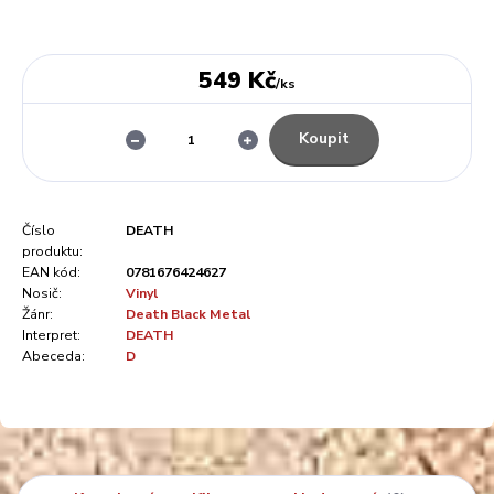
549 Kč
/
ks
Koupit
Číslo
DEATH
produktu:
EAN kód:
0781676424627
Nosič:
Vinyl
Žánr:
Death Black Metal
Interpret:
DEATH
Abeceda:
D