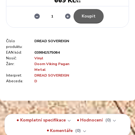
669 Kč
/
ks
Koupit
Číslo
DREAD SOVEREIGN
produktu:
EAN kód:
039841575064
Nosič:
Vinyl
Žánr:
Doom Viking Pagan
Metal
Interpret:
DREAD SOVEREIGN
Abeceda:
D
Kompletní specifikace
Hodnocení
0
Komentáře
0