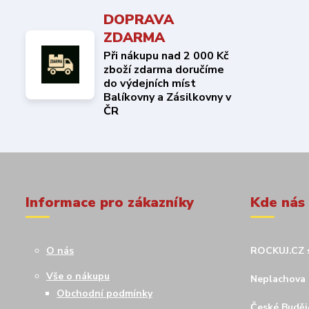
DOPRAVA
ZDARMA
Při nákupu nad 2 000 Kč
zboží zdarma doručíme
do výdejních míst
Balíkovny a Zásilkovny v
ČR
Informace pro zákazníky
Kde nás
O nás
ROCKUJ.CZ s
Vše o nákupu
Neplachova 
Obchodní podmínky
České Budějo