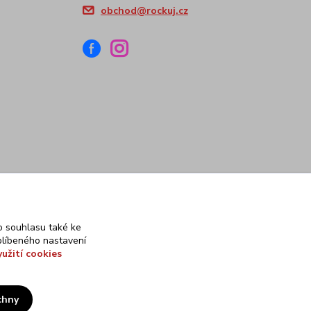
obchod@rockuj.cz
 souhlasu také ke
blíbeného nastavení
yužití cookies
chny