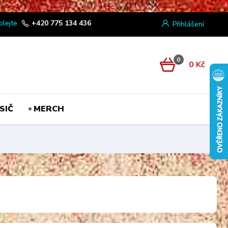
olejte.
+420 775 134 436
Přihlášení
0
0 Kč
SIČ
MERCH