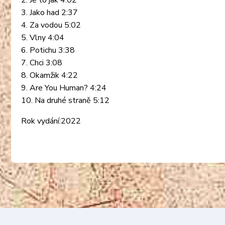
2. Je to jak 4:02
3. Jako had 2:37
4. Za vodou 5:02
5. Vlny 4:04
6. Potichu 3:38
7. Chci 3:08
8. Okamžik 4:22
9. Are You Human? 4:24
10. Na druhé straně 5:12
Rok vydání:2022