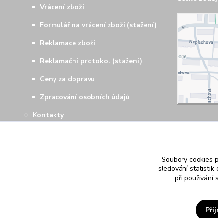
Vrácení zboží
Formulář na vrácení zboží (stažení)
Reklamace zboží
Reklamační protokol (stažení)
Ceny za dopravu
Zpracování osobních údajů
Kontakty
Soubory cookies 
sledování statisti
při používání 
Při