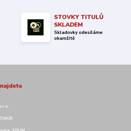
STOVKY TITULŮ
SKLADEM
Skladovky odesíláme
okamžitě
 najdete
.r.o.
724/25
vice, 370 04