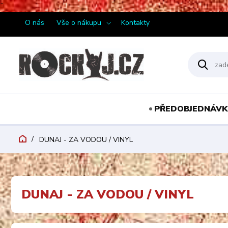
¨
O nás
Vše o nákupu
Kontakty
PŘEDOBJEDNÁVK
DUNAJ - ZA VODOU / VINYL
DUNAJ - ZA VODOU / VINYL