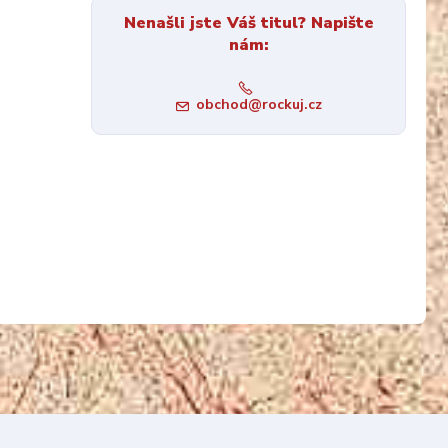
Nenašli jste Váš titul? Napište
nám:
obchod@rockuj.cz