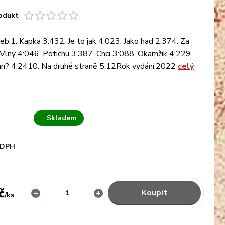
odukt
b:1. Kapka 3:432. Je to jak 4:023. Jako had 2:374. Za
Vlny 4:046. Potichu 3:387. Chci 3:088. Okamžik 4:229.
n? 4:2410. Na druhé straně 5:12Rok vydání:2022
celý
Skladem
 DPH
č
Koupit
/
ks