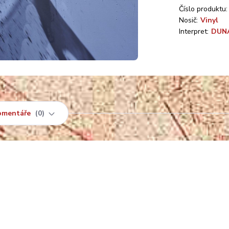
Číslo produktu:
Nosič:
Vinyl
Interpret:
DUN
omentáře
0