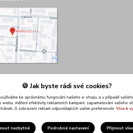
🍪 Jak byste rádi své cookies?
používáme ke správnému fungování našeho e-shopu a v případě vašeho
k o webu, měření efektivity reklamních kampaní, zapamatování vašeho o
stránek, či zobrazení reklam odpovídajících vašim preferencím.
Více k v
Upravit sběr cookies.
jmout nezbytné
Podrobné nastavení
Přijmout vše