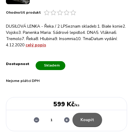
Ohodnotit produkt
DUSILOVÁ LENKA - Řeka / 2 LPSeznam skladeb:1. Białe konie2.
Vojsko3. Panenka Maria: Sádrové lepidlo4. DNA5. Vlákna6.
Tremolo7. Řeka8. Hlubina9. Insomnia10. TmaDatum vydání:
4.12.2020
celý popis
Dostupnost
Skladem
Nejsme plátci DPH
599 Kč
/
ks
Koupit