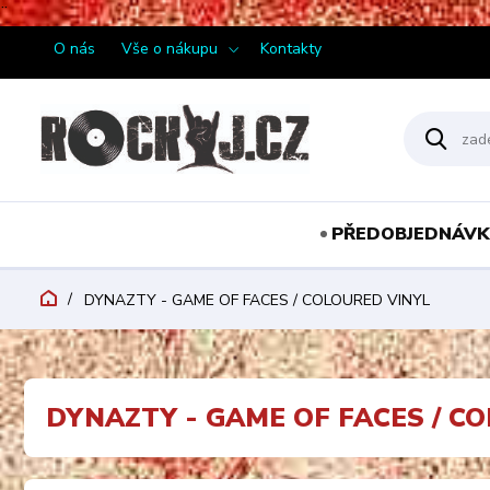
¨
O nás
Vše o nákupu
Kontakty
PŘEDOBJEDNÁVK
DYNAZTY - GAME OF FACES / COLOURED VINYL
DYNAZTY - GAME OF FACES / C