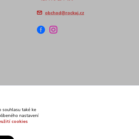
obchod@rockuj.cz
 souhlasu také ke
blíbeného nastavení
yužití cookies