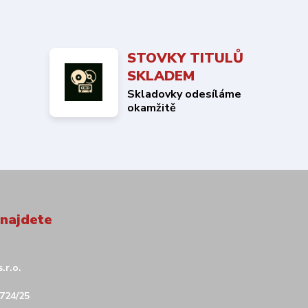
STOVKY TITULŮ
SKLADEM
Skladovky odesíláme
okamžitě
 najdete
.r.o.
724/25