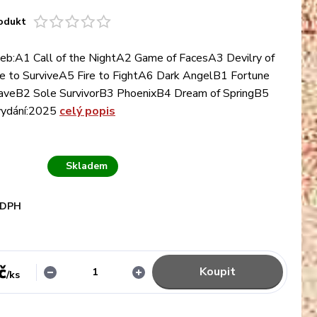
odukt
eb:A1 Call of the NightA2 Game of FacesA3 Devilry of
e to SurviveA5 Fire to FightA6 Dark AngelB1 Fortune
raveB2 Sole SurvivorB3 PhoenixB4 Dream of SpringB5
vydání:2025
celý popis
Skladem
 DPH
č
Koupit
/
ks