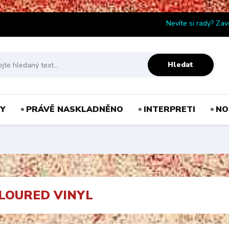
Nevíte si rady? Zav
Hledat
Y
PRÁVĚ NASKLADNĚNO
INTERPRETI
NO
OLOURED VINYL