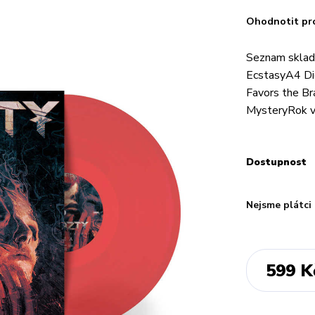
Ohodnotit pr
Seznam sklad
EcstasyA4 Di
Favors the B
MysteryRok 
Dostupnost
Nejsme plátci
599 K