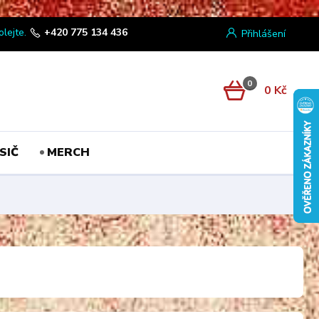
olejte.
+420 775 134 436
Přihlášení
0
0 Kč
SIČ
MERCH