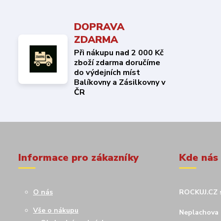
DOPRAVA
ZDARMA
Při nákupu nad 2 000 Kč
zboží zdarma doručíme
do výdejních míst
Balíkovny a Zásilkovny v
ČR
Informace pro zákazníky
Kde nás
O nás
ROCKUJ.CZ s
Vše o nákupu
Neplachova 