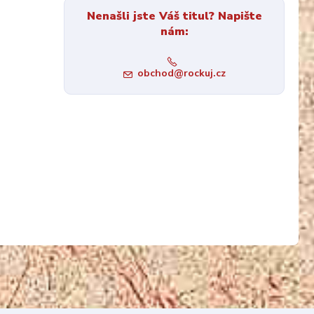
Nenašli jste Váš titul? Napište
nám:
obchod@rockuj.cz