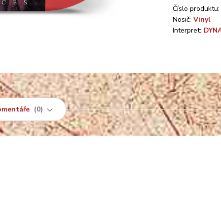
Číslo produktu:
Nosič:
Vinyl
Interpret:
DYN
omentáře
0