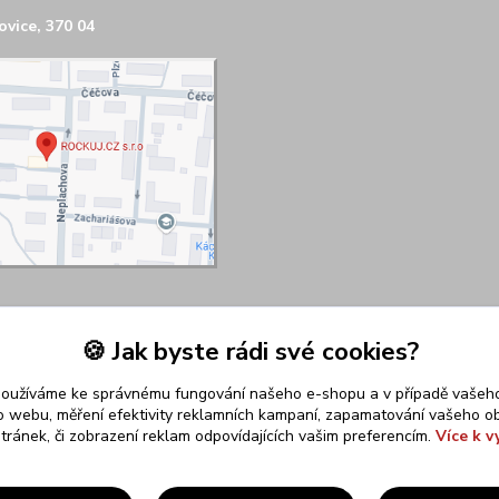
vice, 370 04
🍪 Jak byste rádi své cookies?
používáme ke správnému fungování našeho e-shopu a v případě vašeho
k o webu, měření efektivity reklamních kampaní, zapamatování vašeho o
stránek, či zobrazení reklam odpovídajících vašim preferencím.
Více k v
Upravit sběr cookies.