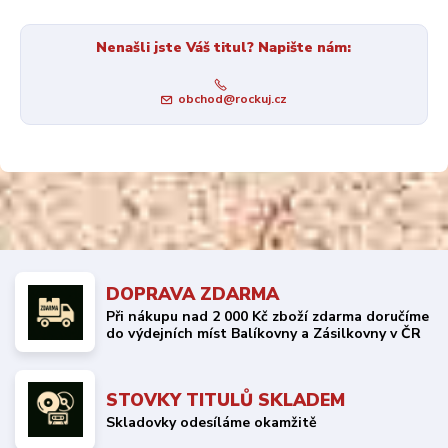
Nenašli jste Váš titul? Napište nám:
obchod@rockuj.cz
DOPRAVA ZDARMA
Při nákupu nad 2 000 Kč zboží zdarma doručíme
do výdejních míst Balíkovny a Zásilkovny v ČR
STOVKY TITULŮ SKLADEM
Skladovky odesíláme okamžitě