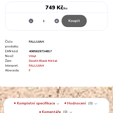
749 Kč
/
ks
Koupit
Číslo
FALLUJAH
produktu:
EAN kód:
4065629734817
Nosič:
Vinyl
Žánr:
Death Black Metal
Interpret:
FALLUJAH
Abeceda:
F
Kompletní specifikace
Hodnocení
0
Komentáře
0