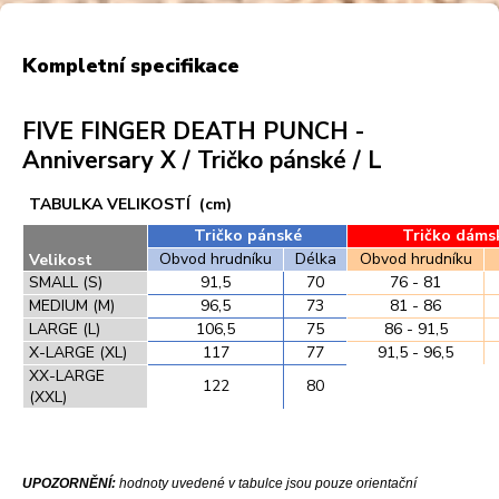
Kompletní specifikace
FIVE FINGER DEATH PUNCH -
Anniversary X / Tričko pánské / L
TABULKA VELIKOSTÍ (cm)
Tričko pánské
Tričko dáms
Obvod hrudníku
Délka
Obvod hrudníku
Velikost
SMALL (S)
91,5
70
76 - 81
MEDIUM (M)
96,5
73
81 - 86
LARGE (L)
106,5
75
86 - 91,5
X-LARGE (XL)
117
77
91,5 - 96,5
XX-LARGE
122
80
(XXL)
UPOZORNĚNÍ:
hodnoty uvedené v tabulce jsou pouze orientační