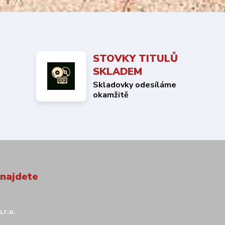
STOVKY TITULŮ
SKLADEM
Skladovky odesíláme
okamžitě
 najdete
.r.o.