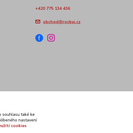
+420 775 134 436
obchod@rockuj.cz
 souhlasu také ke
blíbeného nastavení
yužití cookies