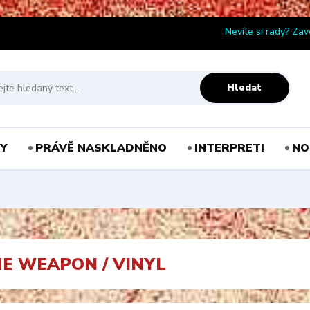
Nevíte si rady? Zav
Hledat
Y
PRÁVĚ NASKLADNĚNO
INTERPRETI
NO
HE WEAPON / VINYL