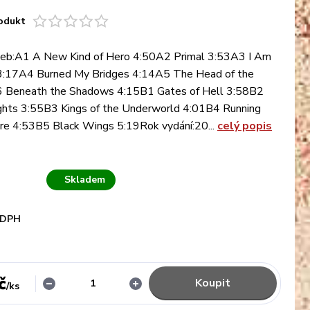
odukt
eb:A1 A New Kind of Hero 4:50A2 Primal 3:53A3 I Am
:17A4 Burned My Bridges 4:14A5 The Head of the
 Beneath the Shadows 4:15B1 Gates of Hell 3:58B2
ights 3:55B3 Kings of the Underworld 4:01B4 Running
ire 4:53B5 Black Wings 5:19Rok vydání:20...
celý popis
Skladem
 DPH
č
Koupit
/
ks