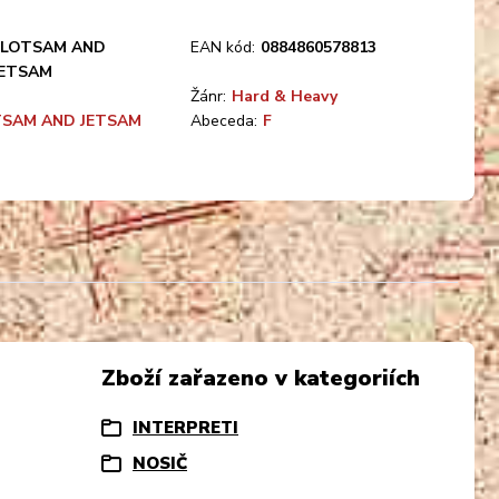
FLOTSAM AND
EAN kód:
0884860578813
JETSAM
Žánr:
Hard & Heavy
TSAM AND JETSAM
Abeceda:
F
Zboží zařazeno v kategoriích
INTERPRETI
NOSIČ