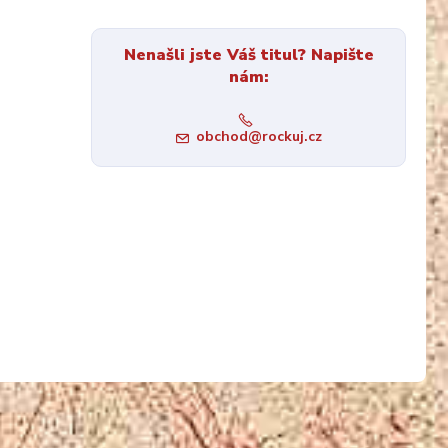
Nenašli jste Váš titul? Napište
nám:
obchod@rockuj.cz