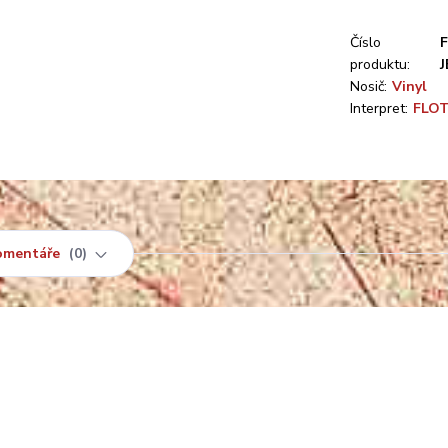
Číslo
produktu:
Nosič:
Vinyl
Interpret:
FLO
omentáře
0