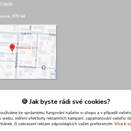
724/25
vice, 370 04
🍪 Jak byste rádi své cookies?
používáme ke správnému fungování našeho e-shopu a v případě vašeho
k o webu, měření efektivity reklamních kampaní, zapamatování vašeho o
stránek, či zobrazení reklam odpovídajících vašim preferencím.
Více k v