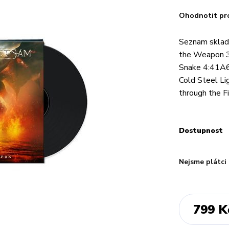
Ohodnotit pr
Seznam sklad
the Weapon 3
Snake 4:41A6
Cold Steel L
through the F
Dostupnost
Nejsme plátci
799 K