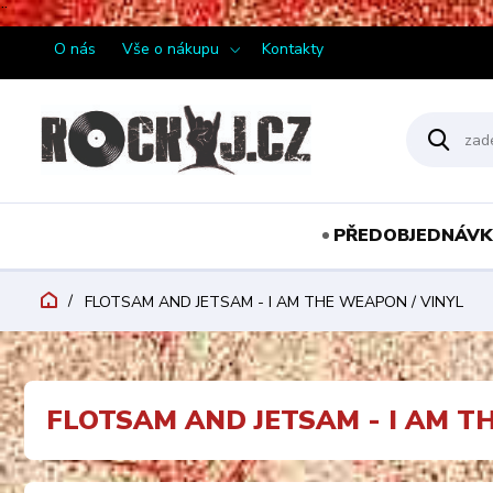
¨
O nás
Vše o nákupu
Kontakty
PŘEDOBJEDNÁVK
FLOTSAM AND JETSAM - I AM THE WEAPON / VINYL
FLOTSAM AND JETSAM - I AM T