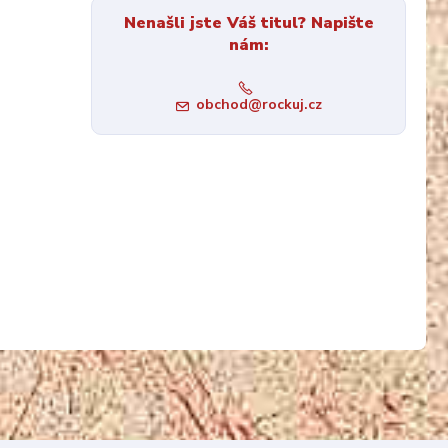
Nenašli jste Váš titul? Napište
nám:
obchod@rockuj.cz