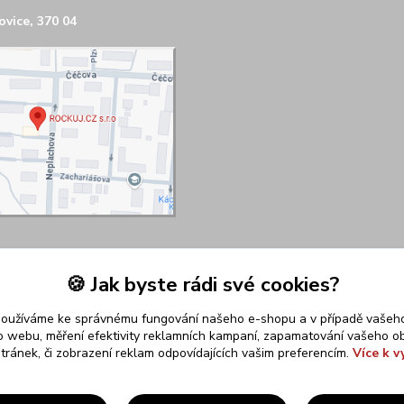
vice, 370 04
🍪 Jak byste rádi své cookies?
používáme ke správnému fungování našeho e-shopu a v případě vašeho
k o webu, měření efektivity reklamních kampaní, zapamatování vašeho o
stránek, či zobrazení reklam odpovídajících vašim preferencím.
Více k v
Upravit sběr cookies.