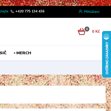
olejte.
+420 775 134 436
Přihlášení
0
0 Kč
SIČ
MERCH