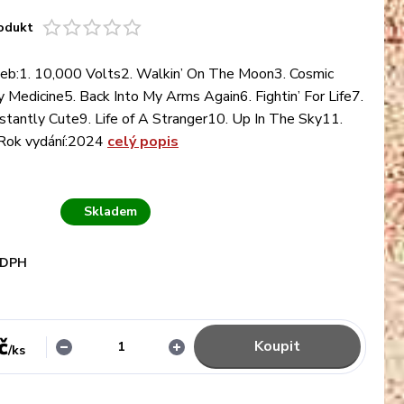
odukt
eb:1. 10,000 Volts2. Walkin’ On The Moon3. Cosmic
y Medicine5. Back Into My Arms Again6. Fightin’ For Life7.
stantly Cute9. Life of A Stranger10. Up In The Sky11.
Rok vydání:2024
celý popis
Skladem
 DPH
č
Koupit
/
ks