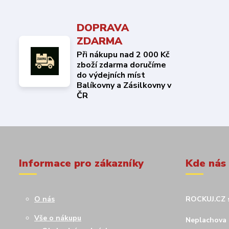
DOPRAVA
ZDARMA
Při nákupu nad 2 000 Kč
zboží zdarma doručíme
do výdejních míst
Balíkovny a Zásilkovny v
ČR
Informace pro zákazníky
Kde nás
O nás
ROCKUJ.CZ s
Vše o nákupu
Neplachova 