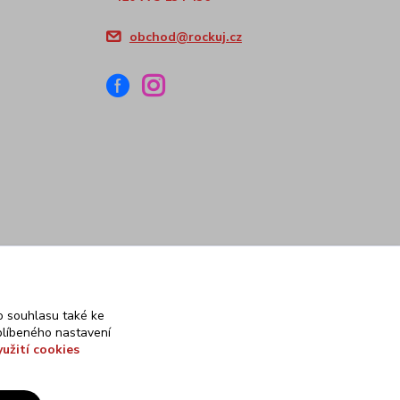
obchod@rockuj.cz
 souhlasu také ke
blíbeného nastavení
yužití cookies