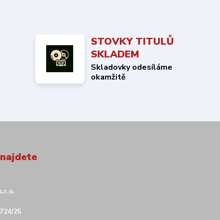
STOVKY TITULŮ
SKLADEM
Skladovky odesíláme
okamžitě
 najdete
.r.o.
724/25