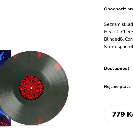
Ohodnotit pr
Seznam sklad
Heart4. Cherr
Blinded8. Con
Stratosphere
Dostupnost
Nejsme plátci
779 K