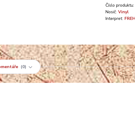
Číslo produktu:
Nosič:
Vinyl
Interpret:
FREH
omentáře
0