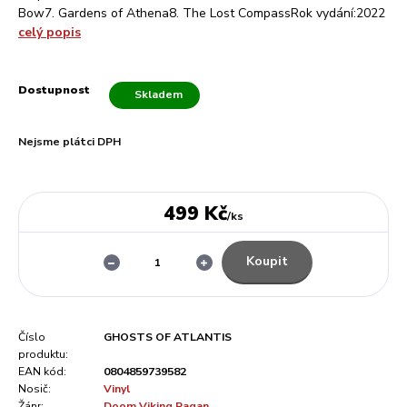
Bow7. Gardens of Athena8. The Lost CompassRok vydání:2022
celý popis
Dostupnost
Skladem
Nejsme plátci DPH
499 Kč
/
ks
Koupit
Číslo
GHOSTS OF ATLANTIS
produktu:
EAN kód:
0804859739582
Nosič:
Vinyl
Žánr:
Doom Viking Pagan