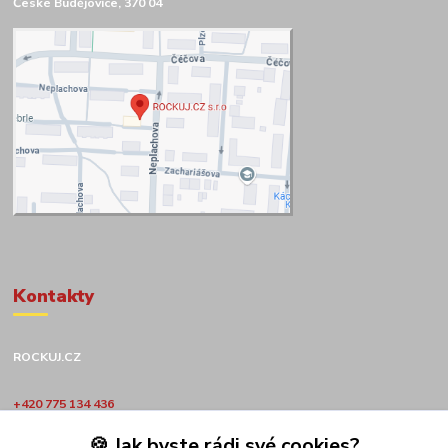
České Budějovice, 370 04
Kontakty
ROCKUJ.CZ
+420 775 134 436
🍪 Jak byste rádi své cookies?
obchod@rockuj.cz