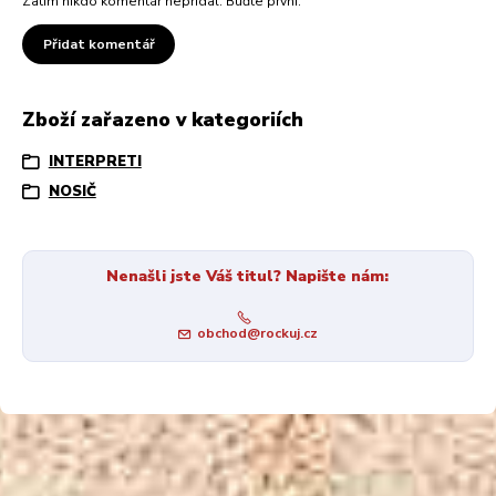
Zatím nikdo komentář nepřidal. Buďte první.
Přidat komentář
Zboží zařazeno v kategoriích
INTERPRETI
NOSIČ
Nenašli jste Váš titul? Napište nám:
obchod@rockuj.cz