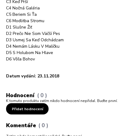
C3 Keď Prší
C4 Nočná Galéria
C5 Beriem Si Ťa
C6 Modlitba Stromu
D1 Slušne Žiť
D2 Prečo Nie Som Väčší Pes
D3 Usmej Sa Keď Odchádzam
D4 Nemám Lásku V Malíčku
D5 S Holubom Na Hlave
D6 Vôľa Bohov
Datum vydání: 23.11.2018
Hodnocení
0
K tomuto produktu zatím nikdo hodnocení nepřidal. Buďte první.
Přidat hodnocení
Komentáře
0