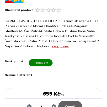
Ohodnotit produkt
HAMMEL PAVOL - The Best Of / 2 LPSeznam skladeb:A1 Cez
PleceA2 Lístky Do MoraA3 Kreditka SrdcaA4 Margaret
SteiffováA5 Čas MalínA6 Stále DokolaB1 Staré Kone Nahé
JazdkyneB2 Balada O Smutnom JánoviB3 PoďB4 MladosťB5
Šesť StarcovB6 Ľalia PoľnáC1 Dotkol Soma Sa Tvojej DušeC2
Najlepšia Z Dobrých, Najhorš...
celý popis
Dostupnost
Skladem
Nejsme plátci DPH
659 Kč
/
ks
Koupit