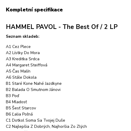
Kompletní specifikace
HAMMEL PAVOL - The Best Of / 2 LP
Seznam skladeb:
A1 Cez Plece
A2 Lístky Do Mora
A3 Kreditka Srdca
A4 Margaret Steiffová
A5 Čas Malín
A6 Stále Dokola
B1 Staré Kone Nahé Jazdkyne
B2 Balada O Smutnom Jánovi
B3 Poď
B4 Mladosť
B5 Šesť Starcov
B6 Ľalia Poľná
C1 Dotkol Soma Sa Tvojej Duše
C2 Najlepšia Z Dobrých, Najhoršia Zo Zlých