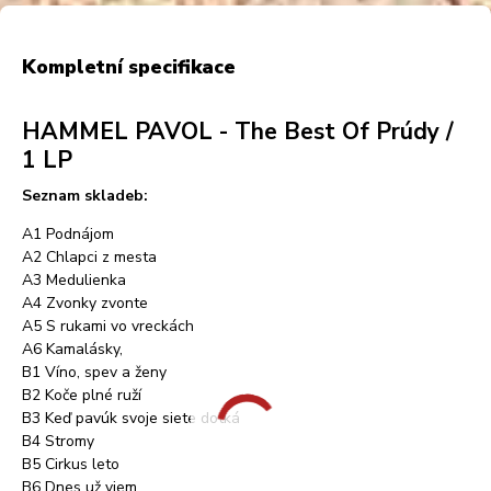
Kompletní specifikace
HAMMEL PAVOL - The Best Of Prúdy /
1 LP
Seznam skladeb:
A1 Podnájom
A2 Chlapci z mesta
A3 Medulienka
A4 Zvonky zvonte
A5 S rukami vo vreckách
A6 Kamalásky,
B1 Víno, spev a ženy
B2 Koče plné ruží
B3 Keď pavúk svoje siete dotká
B4 Stromy
B5 Cirkus leto
B6 Dnes už viem