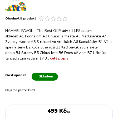
Ohodnotit produkt
HAMMEL PAVOL - The Best Of Prúdy / 1 LPSeznam
skladeb:A1 Podnájom A2 Chlapci z mesta A3 Medulienka A4
Zvonky zvonte A5 S rukami vo vreckách A6 Kamalásky, B1 Víno,
spev a ženy B2 Koče plné ruží B3 Keď pavúk svoje siete
dotká B4 Stromy B5 Cirkus leto B6 Dnes už viem B7 Učiteľka
tancaDatum vydání: 17.8...
celý popis
Dostupnost
Skladem
Nejsme plátci DPH
499 Kč
/
ks