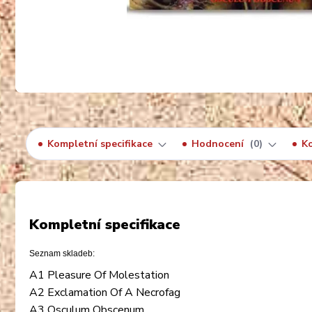
Kompletní specifikace
Hodnocení
0
K
Kompletní specifikace
Seznam skladeb:
A1 Pleasure Of Molestation
A2 Exclamation Of A Necrofag
A3 Osculum Obscenum