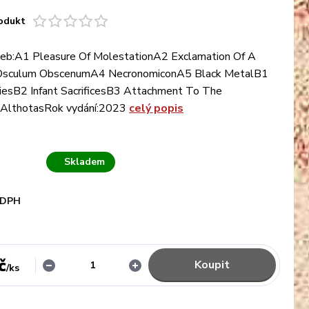
odukt
eb:A1 Pleasure Of MolestationA2 Exclamation Of A
Osculum ObscenumA4 NecronomiconA5 Black MetalB1
tiesB2 Infant SacrificesB3 Attachment To The
AlthotasRok vydání:2023
celý popis
Skladem
 DPH
č
Koupit
/
ks