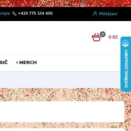
olejte.
+420 775 134 436
Přihlášení
0
0 Kč
SIČ
MERCH