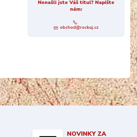
Nenašli jste Váš titul? Napište
nám:
obchod@rockuj.cz
NOVINKY ZA