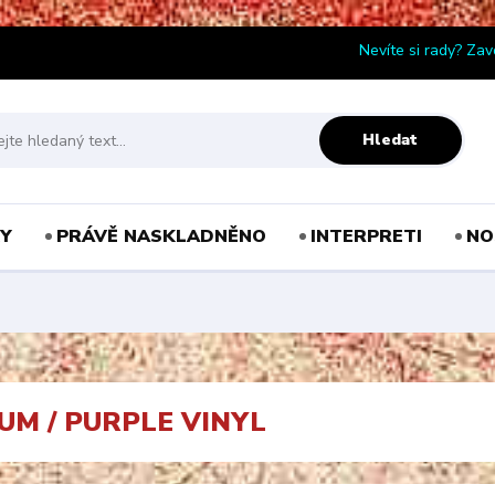
Nevíte si rady? Zav
Hledat
Y
PRÁVĚ NASKLADNĚNO
INTERPRETI
NO
UM / PURPLE VINYL