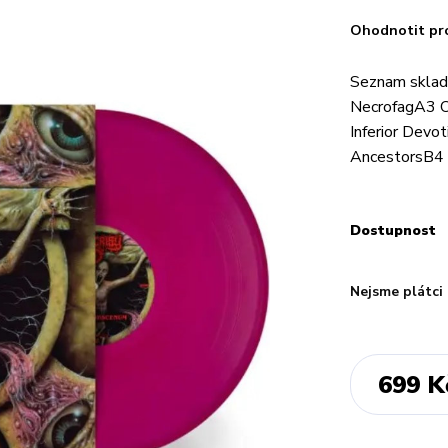
Ohodnotit pr
Seznam sklad
NecrofagA3 
Inferior Devo
AncestorsB4 
Dostupnost
Nejsme plátci
699 K