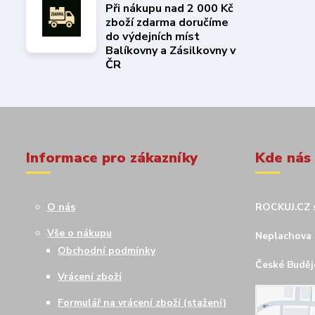
Při nákupu nad 2 000 Kč
zboží zdarma doručíme
do výdejních míst
Balíkovny a Zásilkovny v
ČR
Informace pro zákazníky
Kde nás
O nás
ROCKUJ.CZ s
Vše o nákupu
Neplachova 
Obchodní podmínky
České Budějo
Vrácení zboží
Formulář na vrácení zboží (stažení)