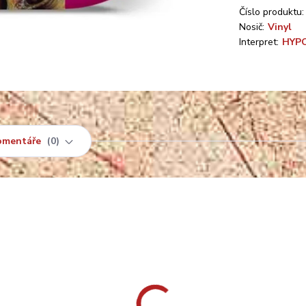
Číslo produktu:
Nosič:
Vinyl
Interpret:
HYP
omentáře
0