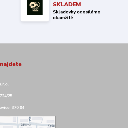
SKLADEM
Skladovky odesíláme
okamžitě
 najdete
.r.o.
724/25
vice, 370 04