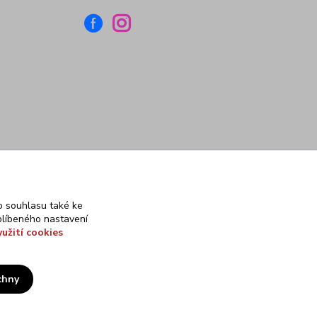
 souhlasu také ke
blíbeného nastavení
yužití cookies
chny