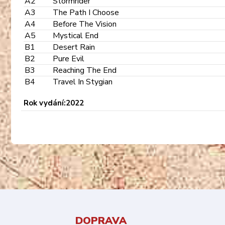
A2
Stormrider
A3
The Path I Choose
A4
Before The Vision
A5
Mystical End
B1
Desert Rain
B2
Pure Evil
B3
Reaching The End
B4
Travel In Stygian
Rok vydání:2022
DOPRAVA