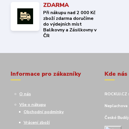
ZDARMA
Při nákupu nad 2 000 Kč
zboží zdarma doručíme
do výdejních míst
Balíkovny a Zásilkovny v
ČR
Informace pro zákazníky
Kde nás
O nás
ROCKUJ.CZ s
Vše o nákupu
Neplachova 
Obchodní podmínky
České Budějo
Vrácení zboží