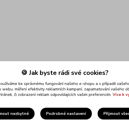
🍪 Jak byste rádi své cookies?
používáme ke správnému fungování našeho e-shopu a v případě vašeho
k o webu, měření efektivity reklamních kampaní, zapamatování vašeho o
stránek, či zobrazení reklam odpovídajících vašim preferencím.
Více k v
Upravit sběr cookies.
jmout nezbytné
Podrobné nastavení
Přijmout vše