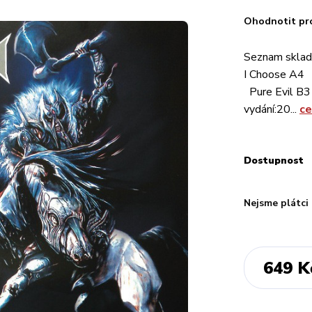
Ohodnotit pr
Seznam skla
I Choose A4 
Pure Evil B3
vydání:20...
ce
Dostupnost
Nejsme plátci
649 K