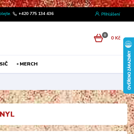
olejte.
+420 775 134 436
Přihlášení
0
0 Kč
SIČ
MERCH
INYL