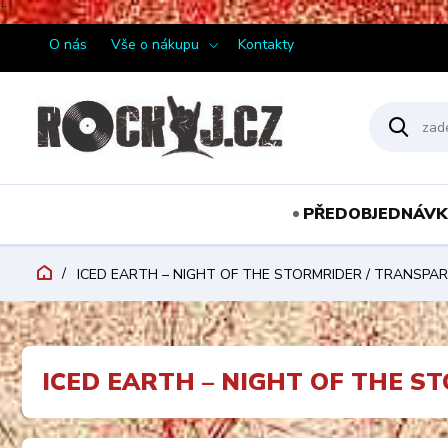
¨
O nás
Vše o nákupu
Kontakty
PŘEDOBJEDNÁVK
ICED EARTH – NIGHT OF THE STORMRIDER / TRANSPAR
ICED EARTH – NIGHT OF THE S