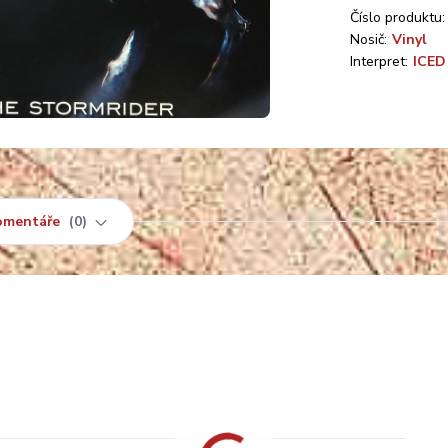
Číslo produktu:
Nosič:
Vinyl
Interpret:
ICED
omentáře
0