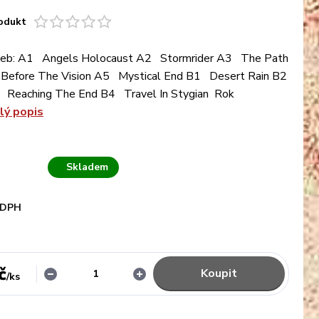
odukt
deb: A1 Angels Holocaust A2 Stormrider A3 The Path
Before The Vision A5 Mystical End B1 Desert Rain B2
 Reaching The End B4 Travel In Stygian Rok
lý popis
Skladem
 DPH
č
Koupit
/
ks