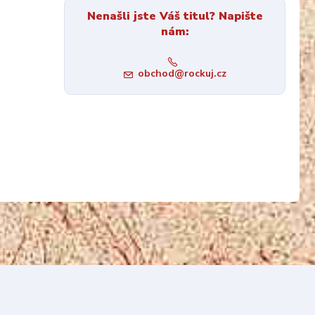
Nenašli jste Váš titul? Napište
nám:
obchod@rockuj.cz