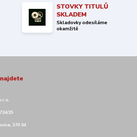
STOVKY TITULŮ
SKLADEM
Skladovky odesíláme
okamžitě
 najdete
.r.o.
724/25
vice, 370 04