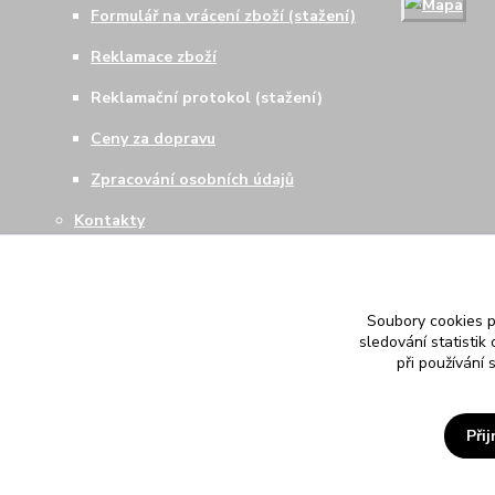
Formulář na vrácení zboží (stažení)
Reklamace zboží
Reklamační protokol (stažení)
Ceny za dopravu
Zpracování osobních údajů
Kontakty
Soubory cookies 
sledování statisti
při používání 
Při
ROCKUJ.CZ s.r.o.