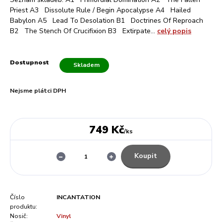
Priest A3 Dissolute Rule / Begin Apocalypse A4 Hailed
Babylon A5 Lead To Desolation B1 Doctrines Of Reproach
B2 The Stench Of Crucifixion B3 Extirpate...
celý popis
Dostupnost
Skladem
Nejsme plátci DPH
749 Kč
/
ks
Koupit
Číslo
INCANTATION
produktu:
Nosič:
Vinyl