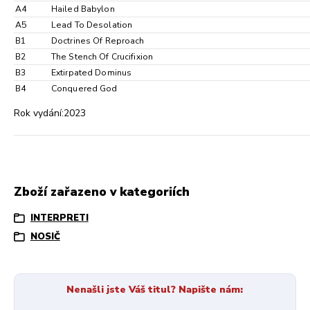
A4
Hailed Babylon
A5
Lead To Desolation
B1
Doctrines Of Reproach
B2
The Stench Of Crucifixion
B3
Extirpated Dominus
B4
Conquered God
Rok vydání:2023
Zboží zařazeno v kategoriích
INTERPRETI
NOSIČ
Nenašli jste Váš titul? Napište nám: