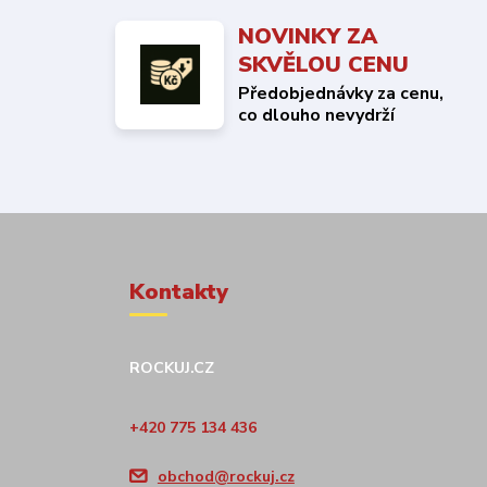
NOVINKY ZA
SKVĚLOU CENU
Předobjednávky za cenu,
co dlouho nevydrží
Kontakty
ROCKUJ.CZ
+420 775 134 436
obchod@rockuj.cz