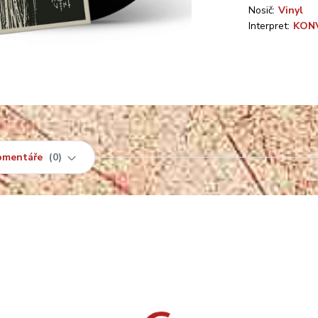
Nosič:
Vinyl
Interpret:
KON
omentáře
0