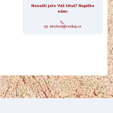
Nenašli jste Váš titul? Napište
nám:
obchod@rockuj.cz