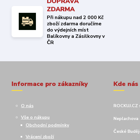
DOPRAVA
ZDARMA
Při nákupu nad 2 000 Kč
zboží zdarma doručíme
do výdejních míst
Balíkovny a Zásilkovny v
ČR
Informace pro zákazníky
Kde nás
O nás
ROCKUJ.CZ s
Vše o nákupu
Neplachova 
Obchodní podmínky
České Budějo
Vrácení zboží