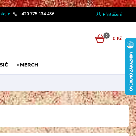
olejte.
+420 775 134 436
Přihlášení
0
0 Kč
SIČ
MERCH