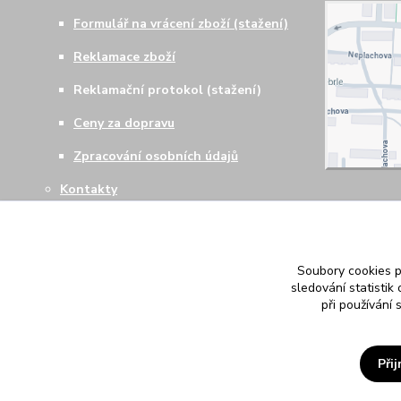
Formulář na vrácení zboží (stažení)
Reklamace zboží
Reklamační protokol (stažení)
Ceny za dopravu
Zpracování osobních údajů
Kontakty
Soubory cookies 
sledování statisti
při používání 
Při
ROCKUJ.CZ s.r.o.