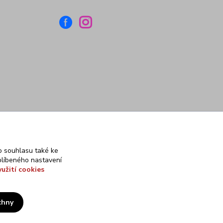
 souhlasu také ke
blíbeného nastavení
yužití cookies
chny