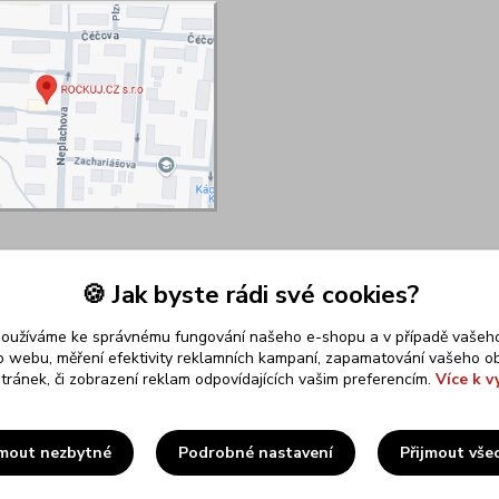
🍪 Jak byste rádi své cookies?
používáme ke správnému fungování našeho e-shopu a v případě vašeho
k o webu, měření efektivity reklamních kampaní, zapamatování vašeho o
stránek, či zobrazení reklam odpovídajících vašim preferencím.
Více k v
Upravit sběr cookies.
jmout nezbytné
Podrobné nastavení
Přijmout vše