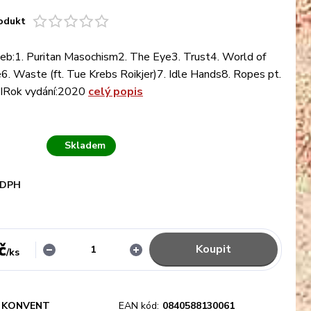
odukt
b:1. Puritan Masochism2. The Eye3. Trust4. World of
6. Waste (ft. Tue Krebs Roikjer)7. Idle Hands8. Ropes pt.
 IIRok vydání:2020
celý popis
Skladem
 DPH
č
Koupit
/
ks
KONVENT
EAN kód:
0840588130061