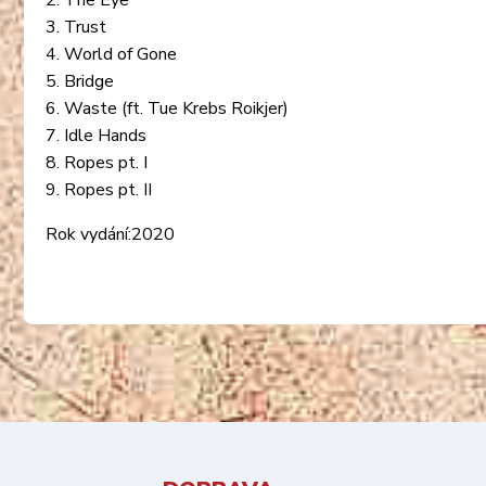
2. The Eye
3. Trust
4. World of Gone
5. Bridge
6. Waste (ft. Tue Krebs Roikjer)
7. Idle Hands
8. Ropes pt. I
9. Ropes pt. II
Rok vydání:2020