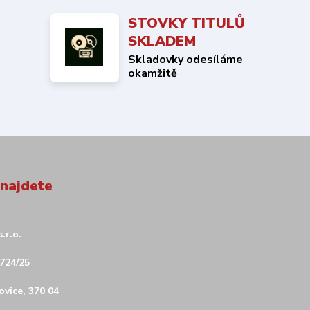
STOVKY TITULŮ
SKLADEM
Skladovky odesíláme
okamžitě
 najdete
.r.o.
724/25
vice, 370 04