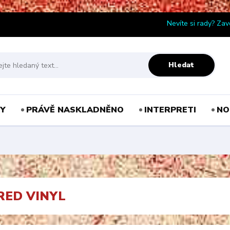
Nevíte si rady? Zav
Hledat
Y
PRÁVĚ NASKLADNĚNO
INTERPRETI
NO
RED VINYL