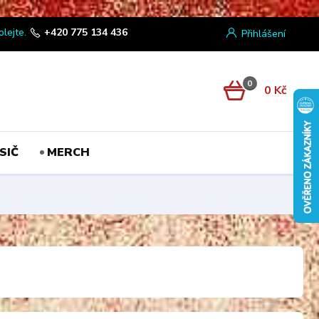
olejte.
+420 775 134 436
Přihlášení
0
0 Kč
SIČ
MERCH