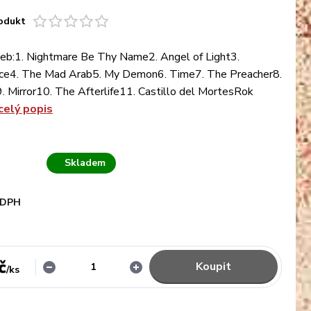
odukt
eb:1. Nightmare Be Thy Name2. Angel of Light3.
ce4. The Mad Arab5. My Demon6. Time7. The Preacher8.
9. Mirror10. The Afterlife11. Castillo del MortesRok
celý popis
Skladem
 DPH
č
Koupit
/
ks