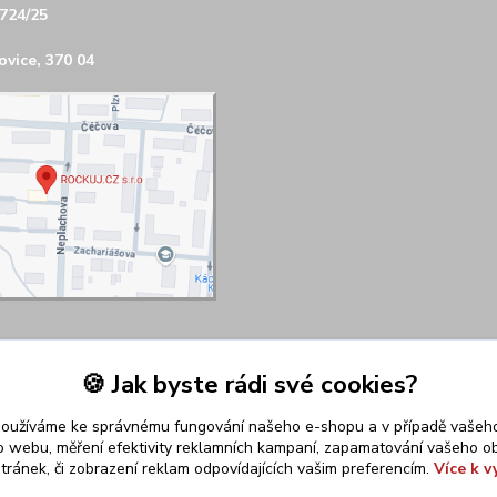
724/25
vice, 370 04
🍪 Jak byste rádi své cookies?
používáme ke správnému fungování našeho e-shopu a v případě vašeho
k o webu, měření efektivity reklamních kampaní, zapamatování vašeho o
stránek, či zobrazení reklam odpovídajících vašim preferencím.
Více k v