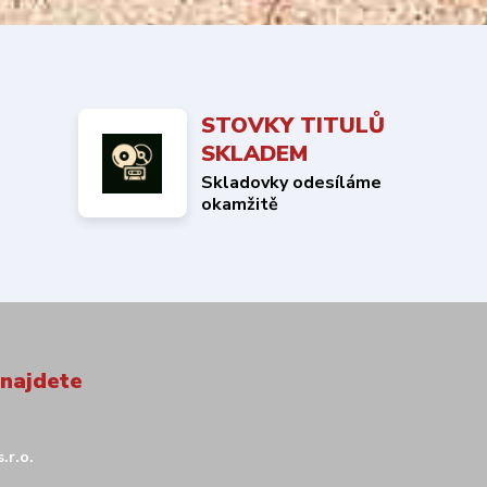
STOVKY TITULŮ
SKLADEM
Skladovky odesíláme
okamžitě
 najdete
.r.o.