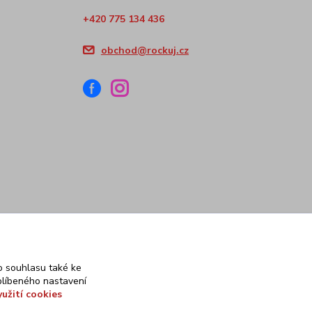
+420 775 134 436
obchod@rockuj.cz
 souhlasu také ke
blíbeného nastavení
yužití cookies