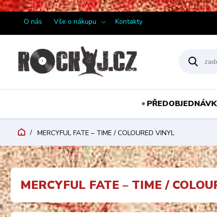
¨
O nás
Vše o nákupu
Kontakty
PŘEDOBJEDNÁVK
MERCYFUL FATE – TIME / COLOURED VINYL
MERCYFUL FATE – TIME / COLOU