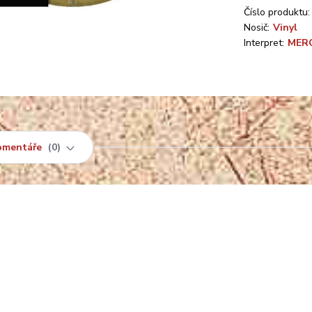
Číslo produktu:
Nosič:
Vinyl
Interpret:
MERC
omentáře
0