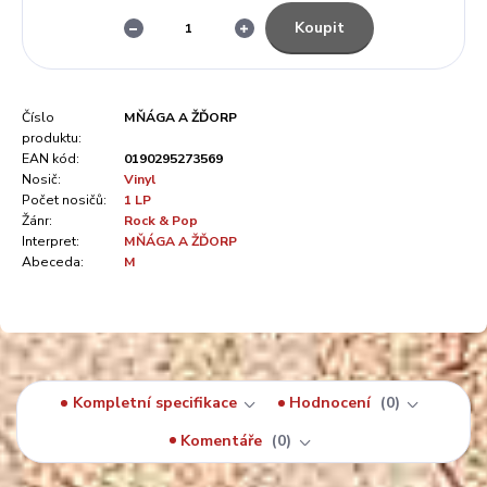
Koupit
Číslo
MŇÁGA A ŽĎORP
produktu:
EAN kód:
0190295273569
Nosič:
Vinyl
Počet nosičů:
1 LP
Žánr:
Rock & Pop
Interpret:
MŇÁGA A ŽĎORP
Abeceda:
M
Kompletní specifikace
Hodnocení
0
Komentáře
0