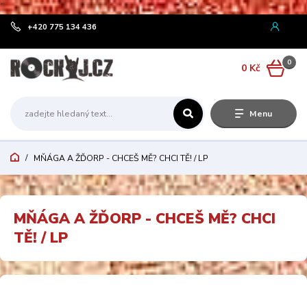
¨
+420 775 134 436
0
0 Kč
Menu
MŇÁGA A ŽĎORP - CHCEŠ MĚ? CHCI TĚ! / LP
MŇÁGA A ŽĎORP - CHCEŠ MĚ? CHCI
TĚ! / LP