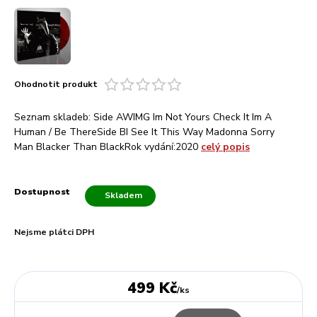
Ohodnotit produkt
Seznam skladeb: Side AWIMG Im Not Yours Check It Im A
Human / Be ThereSide BI See It This Way Madonna Sorry
Man Blacker Than BlackRok vydání:2020
celý popis
Dostupnost
Skladem
Nejsme plátci DPH
499 Kč
/
ks