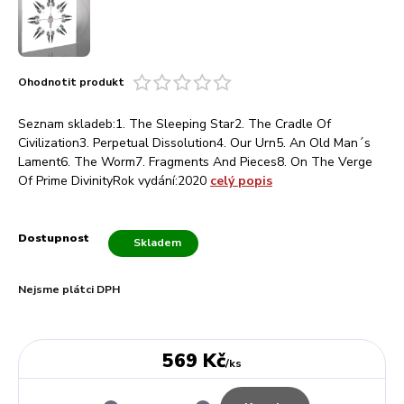
Ohodnotit produkt
Seznam skladeb:1. The Sleeping Star2. The Cradle Of
Civilization3. Perpetual Dissolution4. Our Urn5. An Old Man´s
Lament6. The Worm7. Fragments And Pieces8. On The Verge
Of Prime DivinityRok vydání:2020
celý popis
Dostupnost
Skladem
Nejsme plátci DPH
569 Kč
/
ks