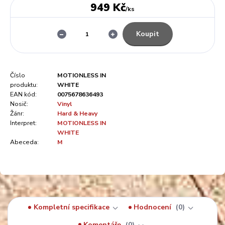
949 Kč
/
ks
Koupit
Číslo
MOTIONLESS IN
produktu:
WHITE
EAN kód:
0075678636493
Nosič:
Vinyl
Žánr:
Hard & Heavy
Interpret:
MOTIONLESS IN
WHITE
Abeceda:
M
Kompletní specifikace
Hodnocení
0
Komentáře
0