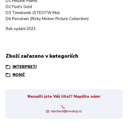
D1 Hollow Points
D2 Fool's Gold
D3 Timebomb (STEOTW Mix)
D4 Porcelain (Ricky Motion Picture Collection)
Rok vydání:2023
Zboží zařazeno v kategoriích
INTERPRETI
NOSIČ
Nenašli jste Váš titul? Napište nám:
obchod@rockuj.cz