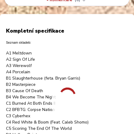
Kompletní specifikace
Seznam skladeb:
A1 Meltdown
A2 Sign Of Life
A3 Werewolf
A4 Porcelain
B1 Slaughterhouse (feta. Bryan Garris)
B2 Masterpiece
B3 Cause Of Death
B4 We Become The Night
C1 Burned At Both Ends II
C2 BFBTG: Corpse Nation
C3 Cyberhex
C4 Red White & Boom (Feat. Caleb Shomo)
C5 Scoring The End Of The World