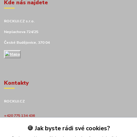
Kde nás najdete
ROCKUJ.CZ s.r.o.
Neplachova 724/25
České Budějovice, 370 04
Kontakty
ROCKUJ.CZ
+420 775 134 436
🍪 Jak byste rádi své cookies?
obchod@rockuj.cz