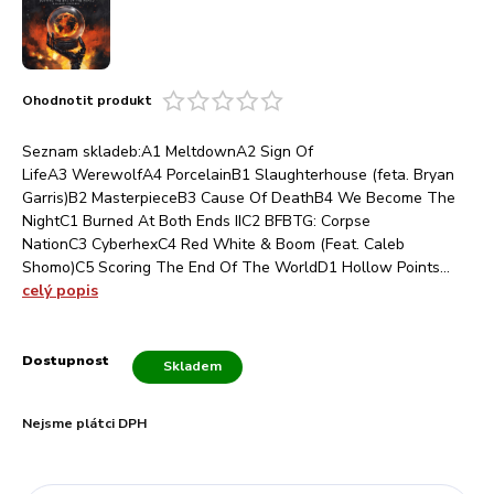
Ohodnotit produkt
Seznam skladeb:A1 MeltdownA2 Sign Of
LifeA3 WerewolfA4 PorcelainB1 Slaughterhouse (feta. Bryan
Garris)B2 MasterpieceB3 Cause Of DeathB4 We Become The
NightC1 Burned At Both Ends IIC2 BFBTG: Corpse
NationC3 CyberhexC4 Red White & Boom (Feat. Caleb
Shomo)C5 Scoring The End Of The WorldD1 Hollow Points...
celý popis
Dostupnost
Skladem
Nejsme plátci DPH