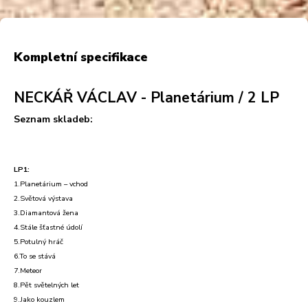
Kompletní specifikace
NECKÁŘ VÁCLAV - Planetárium / 2 LP
Seznam skladeb:
LP1:
1.Planetárium – vchod
2.Světová výstava
3.Diamantová žena
4.Stále šťastné údolí
5.Potulný hráč
6.To se stává
7.Meteor
8.Pět světelných let
9.Jako kouzlem