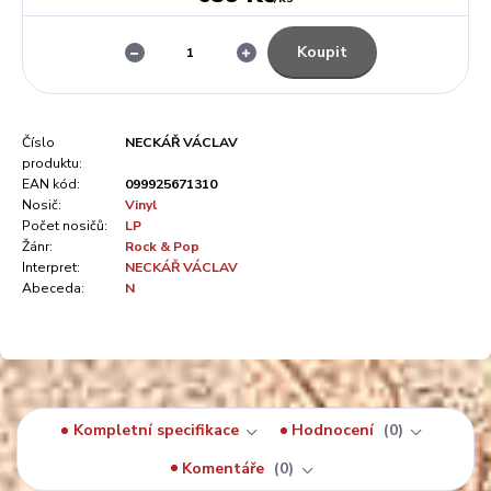
Koupit
Číslo
NECKÁŘ VÁCLAV
produktu:
EAN kód:
099925671310
Nosič:
Vinyl
Počet nosičů:
LP
Žánr:
Rock & Pop
Interpret:
NECKÁŘ VÁCLAV
Abeceda:
N
Kompletní specifikace
Hodnocení
0
Komentáře
0