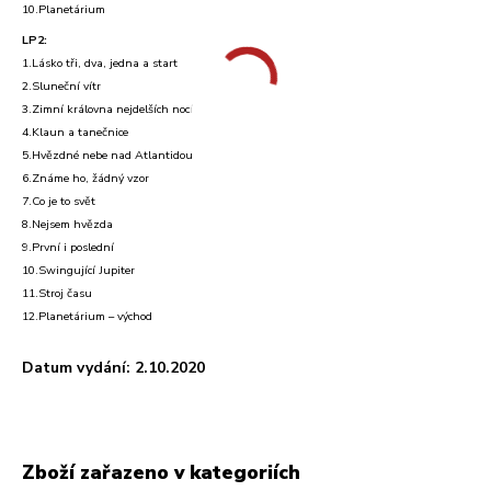
10.Planetárium
LP2:
1.Lásko tři, dva, jedna a start
2.Sluneční vítr
3.Zimní královna nejdelších nocí
4.Klaun a tanečnice
5.Hvězdné nebe nad Atlantidou
6.Známe ho, žádný vzor
7.Co je to svět
8.Nejsem hvězda
9.První i poslední
10.Swingující Jupiter
11.Stroj času
12.Planetárium – východ
Datum vydání: 2.10.2020
Zboží zařazeno v kategoriích