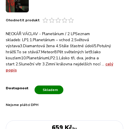
Ohodnotit produkt
NECKÁŘ VÁCLAV - Planetárium / 2 LPSeznam
skladeb: LP1:1.Planetárium – vchod 2.Světová
výstava3.Diamantová žena 4.Stále šťastné údolí5.Potulný
hráč6.To se stává7.Meteor8.Pět světelných let9.Jako
kouzlem10.PlanetáriumLP2:1.Lásko tři, dva, jedna a
start 2.Sluneční vítr 3.Zimní královna nejdelších nocí ...
celý
popis
Dostupnost
Skladem
Nejsme plátci DPH
659 Kč
/
ks