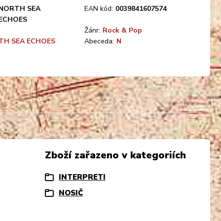
NORTH SEA
EAN kód:
0039841607574
ECHOES
Žánr:
Rock & Pop
TH SEA ECHOES
Abeceda:
N
Zboží zařazeno v kategoriích
INTERPRETI
NOSIČ