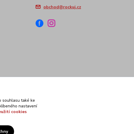
obchod@rockuj.cz
 souhlasu také ke
blíbeného nastavení
yužití cookies
chny