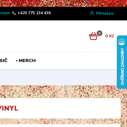
olejte.
+420 775 134 436
Přihlášení
0
0 Kč
SIČ
MERCH
VINYL