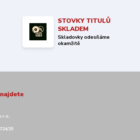
STOVKY TITULŮ
SKLADEM
Skladovky odesíláme
okamžitě
 najdete
.r.o.
724/25