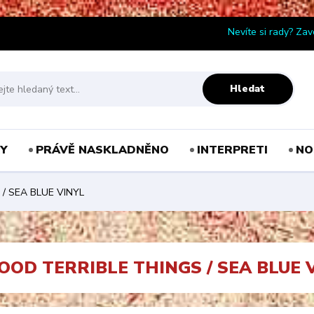
Nevíte si rady? Zav
Hledat
Y
PRÁVĚ NASKLADNĚNO
INTERPRETI
NO
/ SEA BLUE VINYL
OOD TERRIBLE THINGS / SEA BLUE 