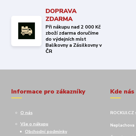
DOPRAVA
ZDARMA
Při nákupu nad 2 000 Kč
zboží zdarma doručíme
do výdejních míst
Balíkovny a Zásilkovny v
ČR
Informace pro zákazníky
Kde nás
O nás
ROCKUJ.CZ s
Vše o nákupu
Neplachova 
Obchodní podmínky