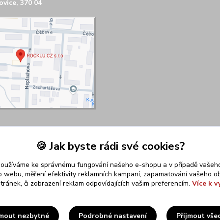
vice, 370 04
🍪 Jak byste rádi své cookies?
používáme ke správnému fungování našeho e-shopu a v případě vašeho
k o webu, měření efektivity reklamních kampaní, zapamatování vašeho o
stránek, či zobrazení reklam odpovídajících vašim preferencím.
Více k v
Upravit sběr cookies.
jmout nezbytné
Podrobné nastavení
Přijmout vše