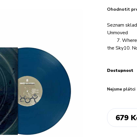
Ohodnotit pr
Seznam skla
Unmoved 4
7. Where I
the Sky10. N
Dostupnost
Nejsme plátci
679 K