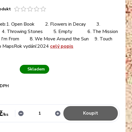
odukt
deb:1. Open Book 2. Flowers in Decay 3.
. Throwing Stones 5. Empty 6. The Mission
'm From 8. We Move Around the Sun 9. Touch
o MapsRok vydání:2024
celý popis
Skladem
 DPH
č
Koupit
/
ks