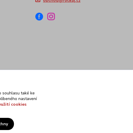
obchod@rockuj.cz
 souhlasu také ke
blíbeného nastavení
yužití cookies
chny