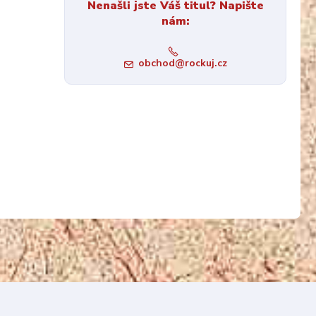
Nenašli jste Váš titul? Napište
nám:
obchod@rockuj.cz