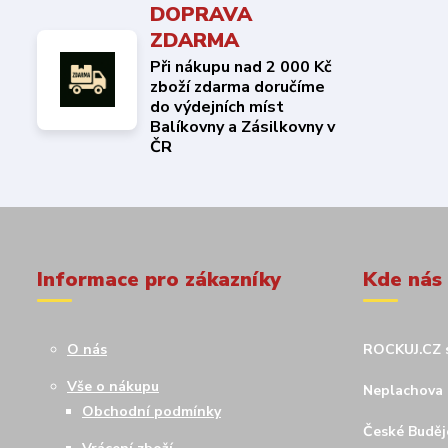
DOPRAVA
ZDARMA
Při nákupu nad 2 000 Kč
zboží zdarma doručíme
do výdejních míst
Balíkovny a Zásilkovny v
ČR
Informace pro zákazníky
Kde nás
O nás
ROCKUJ.CZ s
Vše o nákupu
Neplachova 
Obchodní podmínky
České Budějo