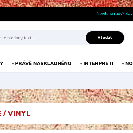
Nevíte si rady? Zav
Hledat
Y
PRÁVĚ NASKLADNĚNO
INTERPRETI
NO
 / VINYL