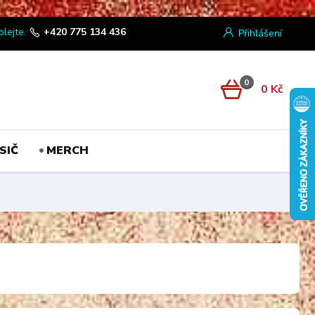
olejte.
+420 775 134 436
Přihlášení
0
0 Kč
SIČ
MERCH