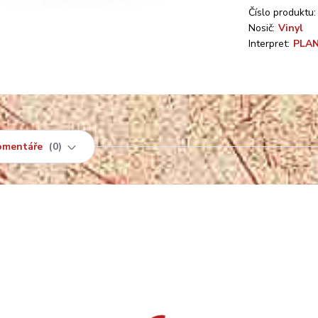
Číslo produktu:
Nosič:
Vinyl
Interpret:
PLA
omentáře
0