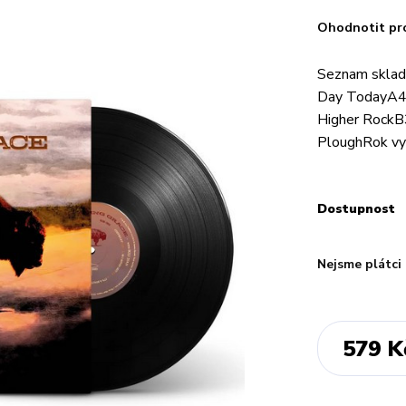
Ohodnotit pr
Seznam sklad
Day TodayA4 
Higher RockB
PloughRok vy
Dostupnost
Nejsme plátci
579 K