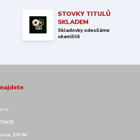
STOVKY TITULŮ
SKLADEM
Skladovky odesíláme
okamžitě
 najdete
.r.o.
724/25
vice, 370 04