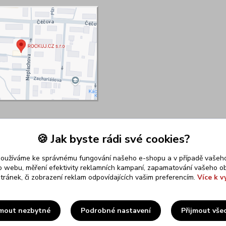
🍪 Jak byste rádi své cookies?
používáme ke správnému fungování našeho e-shopu a v případě vašeho
k o webu, měření efektivity reklamních kampaní, zapamatování vašeho o
stránek, či zobrazení reklam odpovídajících vašim preferencím.
Více k v
Upravit sběr cookies.
jmout nezbytné
Podrobné nastavení
Přijmout vše