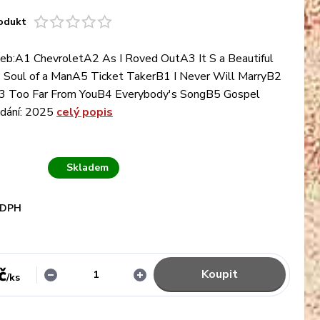
odukt
eb:A1 ChevroletA2 As I Roved OutA3 It S a Beautiful
Soul of a ManA5 Ticket TakerB1 I Never Will MarryB2
3 Too Far From YouB4 Everybody's SongB5 Gospel
dání: 2025
celý popis
Skladem
 DPH
č
Koupit
/
ks