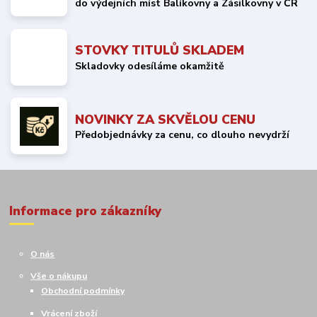
do výdejních míst Balíkovny a Zásilkovny v ČR
STOVKY TITULŮ SKLADEM
Skladovky odesíláme okamžitě
NOVINKY ZA SKVĚLOU CENU
Předobjednávky za cenu, co dlouho nevydrží
Informace pro zákazníky
O nás
Vše o nákupu
Obchodní podmínky
Vrácení zboží