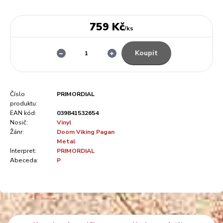
759 Kč
/
ks
Koupit
Číslo
PRIMORDIAL
produktu:
EAN kód:
039841532654
Nosič:
Vinyl
Žánr:
Doom Viking Pagan
Metal
Interpret:
PRIMORDIAL
Abeceda:
P