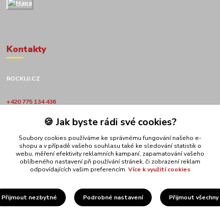
Kontakty
ROCKUJ.CZ
+420 775 134 436
🍪 Jak byste rádi své cookies?
obchod@rockuj.cz
Soubory cookies používáme ke správnému fungování našeho e-
shopu a v případě vašeho souhlasu také ke sledování statistik o
webu, měření efektivity reklamních kampaní, zapamatování vašeho
oblíbeného nastavení při používání stránek, či zobrazení reklam
odpovídajících vašim preferencím.
Více k využití cookies
Upravit sběr cookies.
Přijmout nezbytné
Podrobné nastavení
Přijmout všechny
ROCKUJ.CZ s.r.o.