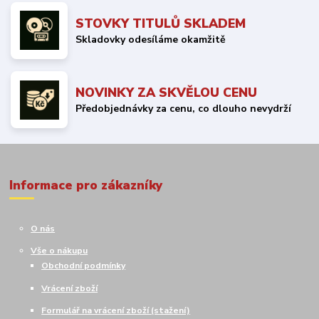
STOVKY TITULŮ SKLADEM
Skladovky odesíláme okamžitě
NOVINKY ZA SKVĚLOU CENU
Předobjednávky za cenu, co dlouho nevydrží
Informace pro zákazníky
O nás
Vše o nákupu
Obchodní podmínky
Vrácení zboží
Formulář na vrácení zboží (stažení)