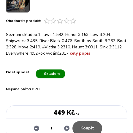
Ohodnotit produkt
Seznam skladeb:1. Jaws 1:592. Honor 3:153. Low 3:204.
Shipwreck 3:435. River Black 0:476. South by South 3:267. Boat
2:328. Move 2:419. #Victim 3:2310. Haunt 3:0911. Sink 2:3112.
Everywhere 4:52Rok vydání:2017
celý popis
Dostupnost
Skladem
Nejsme plátci DPH
449 Kč
/
ks
Koupit