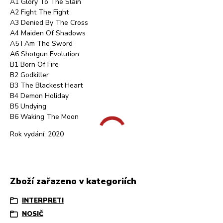
A1 Glory To The Slain
A2 Fight The Fight
A3 Denied By The Cross
A4 Maiden Of Shadows
A5 I Am The Sword
A6 Shotgun Evolution
B1 Born Of Fire
B2 Godkiller
B3 The Blackest Heart
B4 Demon Holiday
B5 Undying
B6 Waking The Moon
Rok vydání: 2020
Zboží zařazeno v kategoriích
INTERPRETI
NOSIČ