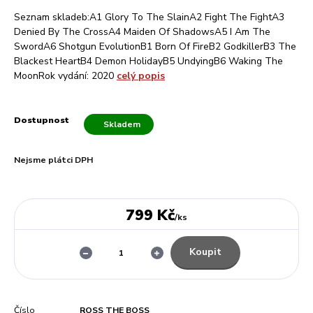
Seznam skladeb:A1 Glory To The SlainA2 Fight The FightA3
Denied By The CrossA4 Maiden Of ShadowsA5 I Am The
SwordA6 Shotgun EvolutionB1 Born Of FireB2 GodkillerB3 The
Blackest HeartB4 Demon HolidayB5 UndyingB6 Waking The
MoonRok vydání: 2020
celý popis
Dostupnost
Skladem
Nejsme plátci DPH
799 Kč
/
ks
Koupit
Číslo
ROSS THE BOSS