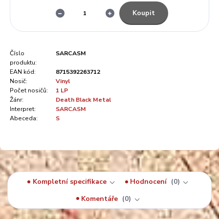
Koupit
Číslo
SARCASM
produktu:
EAN kód:
8715392263712
Nosič:
Vinyl
Počet nosičů:
1 LP
Žánr:
Death Black Metal
Interpret:
SARCASM
Abeceda:
S
Kompletní specifikace
Hodnocení
0
Komentáře
0