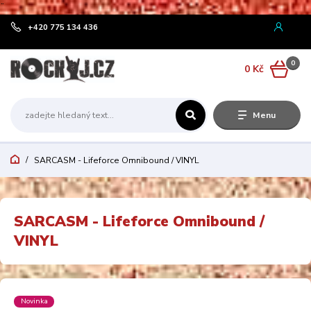
¨
+420 775 134 436
0
0 Kč
Menu
SARCASM - Lifeforce Omnibound / VINYL
SARCASM - Lifeforce Omnibound /
VINYL
Novinka