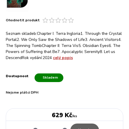
Ohodnotit produkt
Seznam skladeb:Chapter I: Terra Ingloria1. Through the Crystal
Portal2. We Only Saw the Shadows of Life3. Ancient Visitors4.
The Spinning TombChapter II: Terra Vis5. Obsidian Eyes6. The
Powers of Suffering that Be7. Apocalyptic Serenity8. Let us
DescendRok vydání:2024
celý popis
Dostupnost
Skladem
Nejsme plátci DPH
629 Kč
/
ks