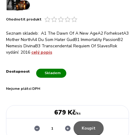
Ohodnotit produkt
Seznam skladeb: A1 The Dawn Of A New AgeA2 ForheksetA3
Mother NorthA4 Du Som Hater GudB1 Immortality PassionB2
Nemesis DivinaB3 Transcendental Requiem Of SlavesRok
vydání: 2016
celý popis
Dostupnost
Skladem
Nejsme plátci DPH
679 Kč
/
ks
Koupit