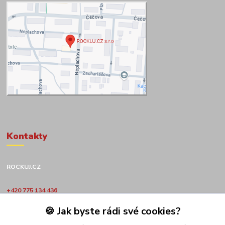
Kontakty
ROCKUJ.CZ
+420 775 134 436
🍪 Jak byste rádi své cookies?
obchod@rockuj.cz