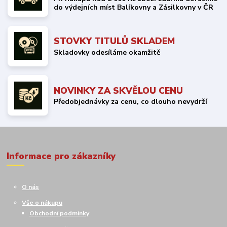
do výdejních míst Balíkovny a Zásilkovny v ČR
STOVKY TITULŮ SKLADEM
Skladovky odesíláme okamžitě
NOVINKY ZA SKVĚLOU CENU
Předobjednávky za cenu, co dlouho nevydrží
Informace pro zákazníky
O nás
Vše o nákupu
Obchodní podmínky