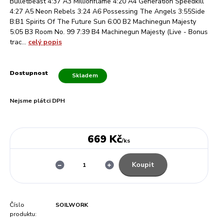
Bulletbeast 4:37 A3 Millionflame 4:20 A4 Generation Speedkill
4:27 A5 Neon Rebels 3:24 A6 Possessing The Angels 3:55Side
B:B1 Spirits Of The Future Sun 6:00 B2 Machinegun Majesty
5:05 B3 Room No. 99 7:39 B4 Machinegun Majesty (Live - Bonus
trac...
celý popis
Dostupnost
Skladem
Nejsme plátci DPH
669 Kč
/
ks
Koupit
Číslo
SOILWORK
produktu: