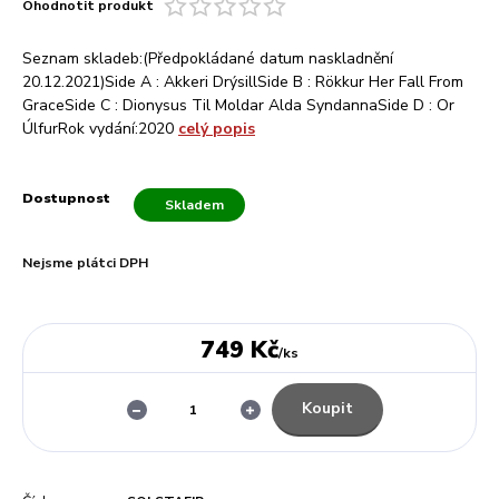
Ohodnotit produkt
Seznam skladeb:(Předpokládané datum naskladnění
20.12.2021)Side A : Akkeri DrýsillSide B : Rökkur Her Fall From
GraceSide C : Dionysus Til Moldar Alda SyndannaSide D : Or
ÚlfurRok vydání:2020
celý popis
Dostupnost
Skladem
Nejsme plátci DPH
749 Kč
/
ks
Koupit