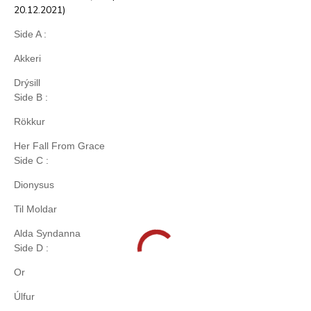
20.12.2021)
Side A :
Akkeri
Drýsill
Side B :
Rökkur
Her Fall From Grace
Side C :
Dionysus
Til Moldar
Alda Syndanna
Side D :
Or
Úlfur