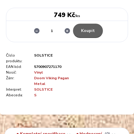
749 Kč
/
ks
Koupit
Číslo
SOLSTICE
produktu:
EAN kód:
5700907271170
Nosič:
Vinyl
Žánr:
Doom Viking Pagan
Metal
Interpret:
SOLSTICE
Abeceda:
S
Kompletní specifikace
Hodnocení
0