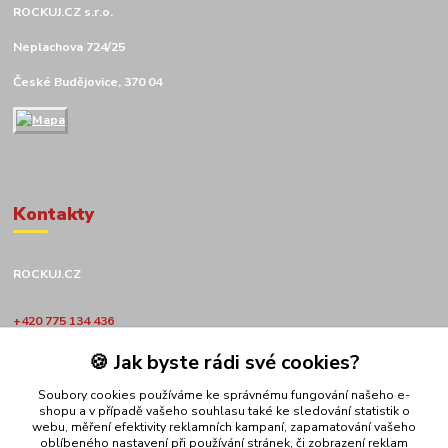
ROCKUJ.CZ s.r.o.
Neplachova 724/25
České Budějovice, 370 04
Kontakty
ROCKUJ.CZ
+420 775 134 436
🍪 Jak byste rádi své cookies?
obchod@rockuj.cz
Soubory cookies používáme ke správnému fungování našeho e-
shopu a v případě vašeho souhlasu také ke sledování statistik o
webu, měření efektivity reklamních kampaní, zapamatování vašeho
oblíbeného nastavení při používání stránek, či zobrazení reklam