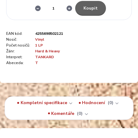
Koupit
EAN kód:
4255698502121
Nosič:
Vinyl
Počet nosičů:
1 LP
Žánr:
Hard & Heavy
Interpret:
TANKARD
Abeceda:
T
Kompletní specifikace
Hodnocení
0
Komentáře
0