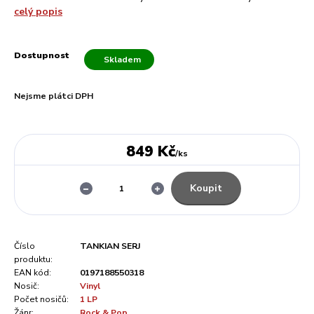
celý popis
Dostupnost
Skladem
Nejsme plátci DPH
849 Kč
/
ks
Koupit
Číslo
TANKIAN SERJ
produktu:
EAN kód:
0197188550318
Nosič:
Vinyl
Počet nosičů:
1 LP
Žánr:
Rock & Pop