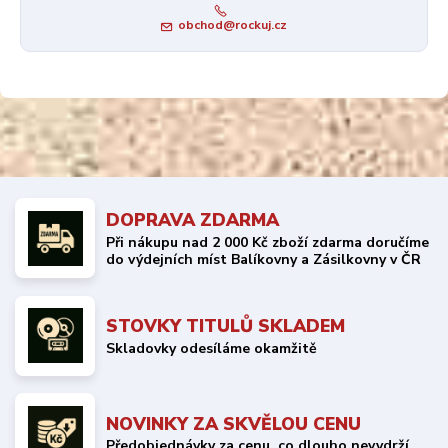
obchod@rockuj.cz
DOPRAVA ZDARMA
Při nákupu nad 2 000 Kč zboží zdarma doručíme
do výdejních míst Balíkovny a Zásilkovny v ČR
STOVKY TITULŮ SKLADEM
Skladovky odesíláme okamžitě
NOVINKY ZA SKVĚLOU CENU
Předobjednávky za cenu, co dlouho nevydrží