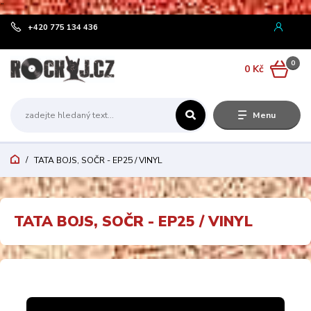
¨
+420 775 134 436
0
0 Kč
Menu
TATA BOJS, SOČR - EP25 / VINYL
TATA BOJS, SOČR - EP25 / VINYL