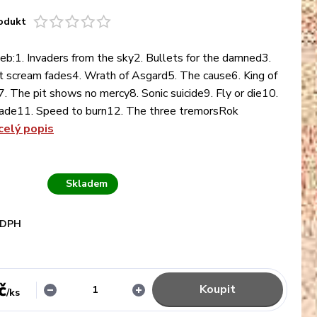
odukt
b:1. Invaders from the sky2. Bullets for the damned3.
 scream fades4. Wrath of Asgard5. The cause6. King of
. The pit shows no mercy8. Sonic suicide9. Fly or die10.
lade11. Speed to burn12. The three tremorsRok
celý popis
Skladem
 DPH
č
Koupit
/
ks