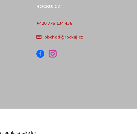
ROCKUJ.CZ
+420 775 134 436
obchod@rockuj.cz
 souhlasu také ke