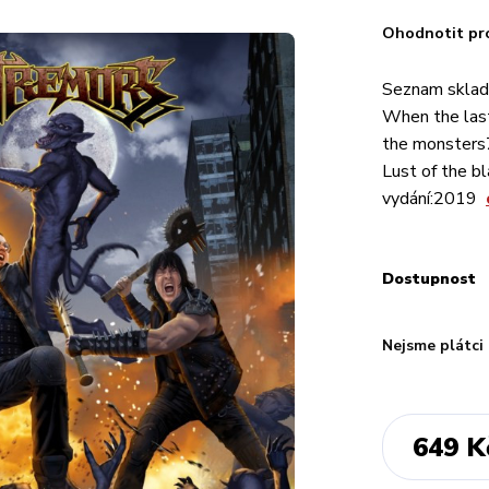
Ohodnotit pr
Seznam sklade
When the last
the monsters7
Lust of the b
vydání:2019
Dostupnost
Nejsme plátci
649 K