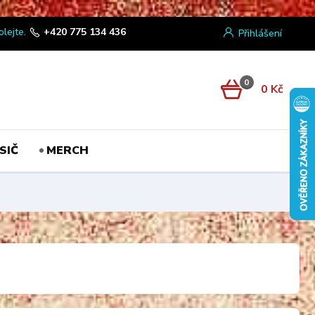
olejte.
+420 775 134 436
Přihlášení
0
0 Kč
SIČ
MERCH