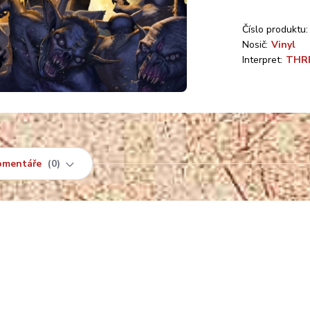
Číslo produktu:
Nosič:
Vinyl
Interpret:
THR
omentáře
0