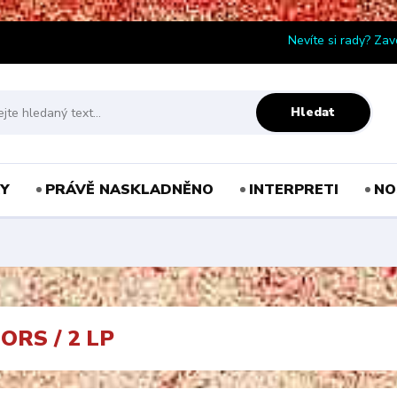
Nevíte si rady? Zav
Hledat
Y
PRÁVĚ NASKLADNĚNO
INTERPRETI
NO
RS / 2 LP